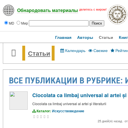
делитесь с миром!
Обнародовать материалы
MD
Мир
Главная
Авторы
Статьи
Кни
Календарь
·
Свежие
·
Рейтин
Статьи
ВСЕ ПУБЛИКАЦИИ В РУБРИКЕ:
Ciocolata ca limbaj universal al artei și l
Ciocolata ca limbaj universal al artei și literaturii
Каталог:
Искусствоведение
25 дней(я) назад
·
о