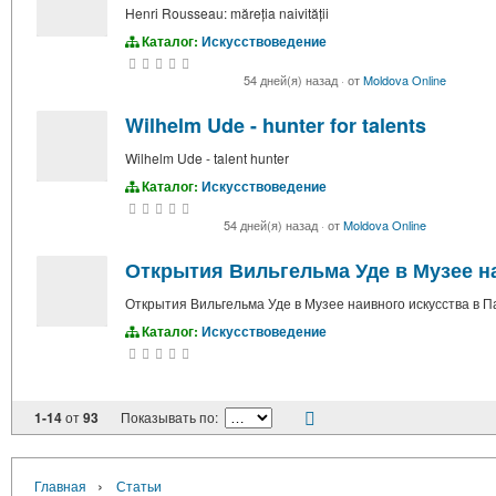
Henri Rousseau: măreția naivității
Каталог:
Искусствоведение
54 дней(я) назад
·
от
Moldova Online
Wilhelm Ude - hunter for talents
Wilhelm Ude - talent hunter
Каталог:
Искусствоведение
54 дней(я) назад
·
от
Moldova Online
Открытия Вильгельма Уде в Музее н
Открытия Вильгельма Уде в Музее наивного искусства в 
Каталог:
Искусствоведение
1-14
от
93
Показывать по:
›
Главная
Статьи