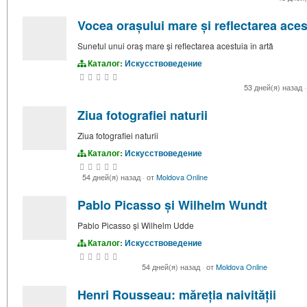
Vocea orașului mare și reflectarea acest
Sunetul unui oraș mare și reflectarea acestuia în artă
Каталог:
Искусствоведение
53 дней(я) назад
·
Ziua fotografiei naturii
Ziua fotografiei naturii
Каталог:
Искусствоведение
54 дней(я) назад
·
от
Moldova Online
Pablo Picasso și Wilhelm Wundt
Pablo Picasso și Wilhelm Udde
Каталог:
Искусствоведение
54 дней(я) назад
·
от
Moldova Online
Henri Rousseau: măreția naivității