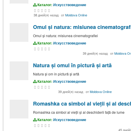
Каталог:
Искусствоведение
38 дней(я) назад
·
от
Moldova Online
Omul și natura: misiunea cinematograf
Omul și natura: misiunea cinematografiei
Каталог:
Искусствоведение
39 дней(я) назад
·
от
Moldova On
Natura și omul în pictură și artă
Natura și om în pictură și artă
Каталог:
Искусствоведение
39 дней(я) назад
·
от
Moldova Online
Romashka ca simbol al vieții și al desc
Romashka ca simbol al vieții și al deschiderii față de lume
Каталог:
Искусствоведение
45 дней