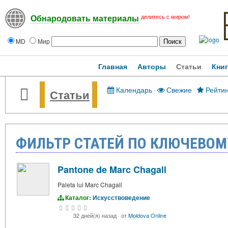
делитесь с миром!
Обнародовать материалы
MD
Мир
Главная
Авторы
Статьи
Кни
Календарь
·
Свежие
·
Рейтин
Статьи
ФИЛЬТР СТАТЕЙ ПО КЛЮЧЕВОМ
Pantone de Marc Chagall
Paleta lui Marc Chagall
Каталог:
Искусствоведение
32 дней(я) назад
·
от
Moldova Online