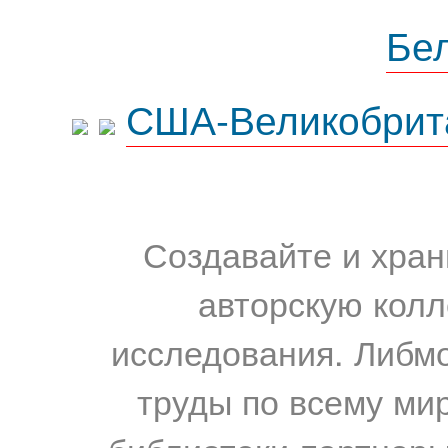
Бе
США-Великобрит
Создавайте и хран
авторскую колл
исследования. Либм
труды по всему мир