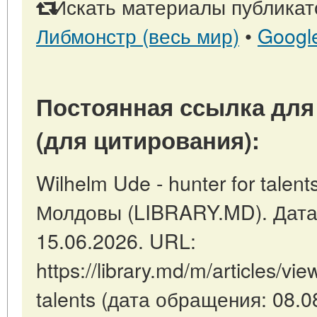
Искать материалы публикато
Либмонстр (весь мир)
•
Googl
Постоянная ссылка для
(для цитирования):
Wilhelm Ude - hunter for talen
Молдовы (LIBRARY.MD). Дата
15.06.2026. URL:
https://library.md/m/articles/vi
talents (дата обращения: 08.0