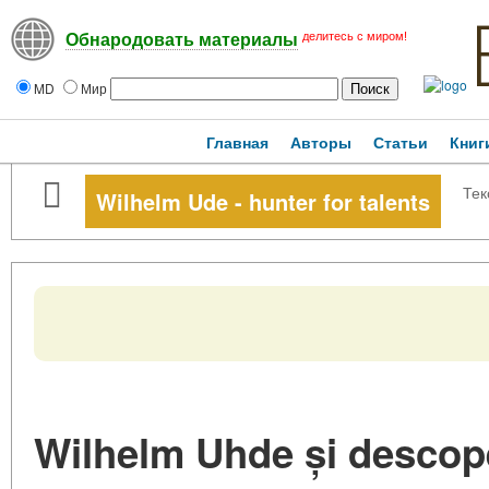
делитесь с миром!
Обнародовать материалы
MD
Мир
Главная
Авторы
Статьи
Книг
Тек
Wilhelm Ude - hunter for talents
Wilhelm Uhde și descope