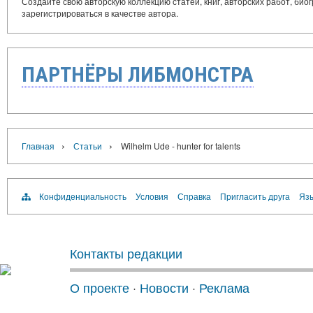
Создайте свою авторскую коллекцию статей, книг, авторских работ, би
зарегистрироваться в качестве автора.
ПАРТНЁРЫ ЛИБМОНСТРА
›
›
Главная
Статьи
Wilhelm Ude - hunter for talents
Конфиденциальность
Условия
Справка
Пригласить друга
Язы
Контакты редакции
О проекте
·
Новости
·
Реклама