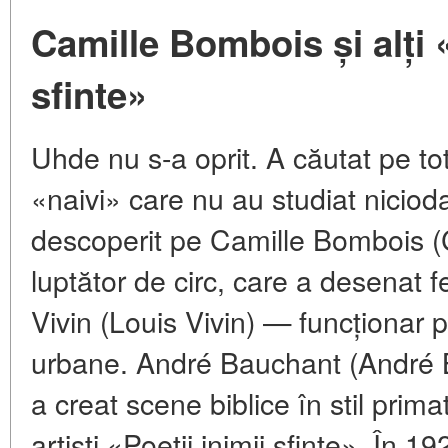
Camille Bombois și alți «
sfinte»
Uhde nu s-a oprit. A căutat pe tot 
«naivi» care nu au studiat niciod
descoperit pe Camille Bombois (
luptător de circ, care a desenat f
Vivin (Louis Vivin) — funcționar p
urbane. André Bauchant (André 
a creat scene biblice în stil prima
artiști «Poeții inimii sfinte». În 1