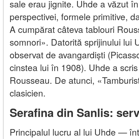
sale erau jignite. Uhde a văzut î
perspectivei, formele primitive, d
A cumpărat câteva tablouri Rouss
somnori». Datorită sprijinului lu
observat de avangardiști (Picasso
cinstea lui în 1908). Uhde a scr
Rousseau. De atunci, «Tamburist
clasicien.
Serafina din Sanlis: ser
Principalul lucru al lui Uhde — în