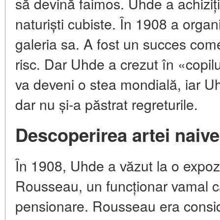
să devină faimos. Uhde a achiziț
naturiști cubiste. În 1908 a organ
galeria sa. A fost un succes com
risc. Dar Uhde a crezut în «copil
va deveni o stea mondială, iar 
dar nu și-a păstrat regreturile.
Descoperirea artei naiv
În 1908, Uhde a văzut la o expoziț
Rousseau, un funcționar vamal ca
pensionare. Rousseau era conside