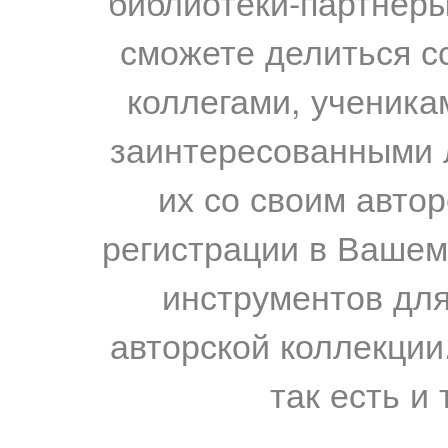
библиотеки-партнеры,
сможете делиться с
коллегами, ученика
заинтересованными 
их со своим авто
регистрации в Вашем
инструментов для
авторской коллекции.
так есть и 