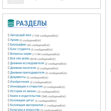
РАЗДЕЛЫ
Авторский блог
(1154 сообщений(я))
Архив
(0 сообщений(я))
Биографии
(40 сообщений(я))
Блог студента
(0 сообщений(я))
Вопросы науки
(11194 сообщений(я))
Всё обо всём
(3018 сообщений(я))
Дневник исследователя
(2 сообщений(я))
Дневник писателя
(0 сообщений(я))
Дневник преподавателя
(0 сообщений(я))
Документы
(0 сообщений(я))
Изобретения
(2 сообщений(я))
Инновации и открытия
(2 сообщений(я))
Истории из жизни
(10 сообщений(я))
Книги и издательства
(548 сообщений(я))
Коллекции цитат
(0 сообщений(я))
Коллекция материалов
(1 сообщений(я))
Культура и искусство
(0 сообщений(я))