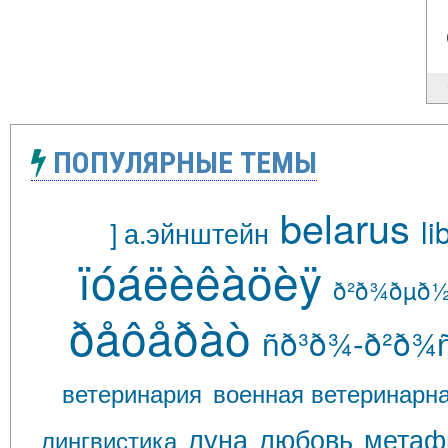
ПОПУЛЯРНЫЕ ТЕМЫ
belarus
li
] а.эйнштейн
ïóáëèêàöèÿ
ð²ð¾ðµð½ð
ðåôåðàò
ñð³ð¾-ð²ð¾ñ
ветеринария
военная ветеринарн
луна
любовь
метаф
лингвистика