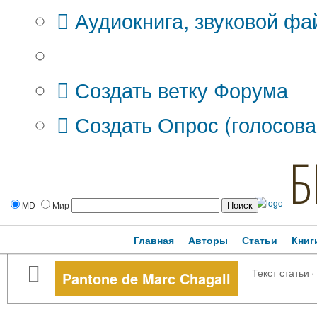
Аудиокнига, звуковой фа
Дополнительные опции:
Создать ветку Форума
Создать Опрос (голосова
Б
MD
Мир
Главная
Авторы
Статьи
Книг
Текст статьи
·
Pantone de Marc Chagall