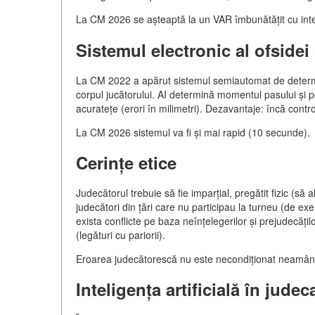
La CM 2026 se așteaptă la un VAR îmbunătățit cu inteli
Sistemul electronic al ofside
La CM 2022 a apărut sistemul semiautomat de determ
corpul jucătorului. AI determină momentul pasului și po
acuratețe (erori în milimetri). Dezavantaje: încă contr
La CM 2026 sistemul va fi și mai rapid (10 secunde).
Cerințe etice
Judecătorul trebuie să fie imparțial, pregătit fizic (s
judecători din țări care nu participau la turneu (de e
exista conflicte pe baza neînțelegerilor și prejudecățil
(legături cu pariorii).
Eroarea judecătorescă nu este necondiționat neamânată
Inteligența artificială în judec