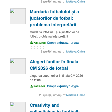
19 дней(я) назад
·
от
Moldova Online
Murdaria fotbalului și a
jucătorilor de fotbal:
problema interpretării
Murdaria fotbalului și a jucătorilor de
fotbal: problema interpretării
Каталог:
Спорт и физкультура
19 дней(я) назад
·
от
Moldova Online
Alegeri fanilor în finala
CM 2026 de fotbal
alegerea suporterilor în finala CM 2026
de fotbal
Каталог:
Спорт и физкультура
20 дней(я) назад
·
от
Moldova Online
Creativity and
collectivism in football: