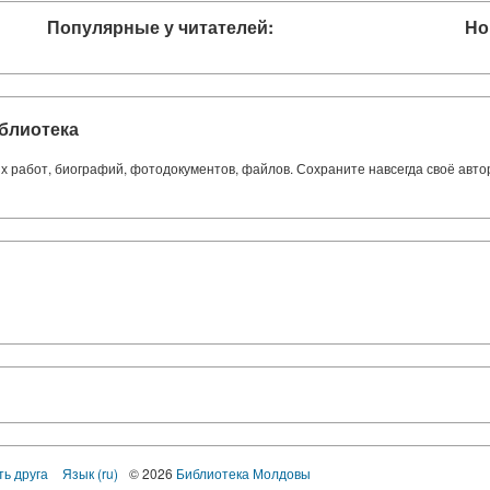
Популярные у читателей:
Но
блиотека
ких работ, биографий, фотодокументов, файлов. Сохраните навсегда своё авт
ть друга
Язык (ru)
© 2026
Библиотека Молдовы