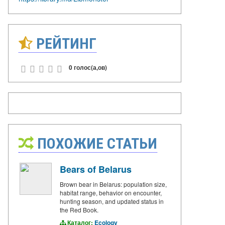
РЕЙТИНГ
0 голос(а,ов)
ПОХОЖИЕ СТАТЬИ
Bears of Belarus
Brown bear in Belarus: population size,
habitat range, behavior on encounter,
hunting season, and updated status in
the Red Book.
Каталог:
Ecology