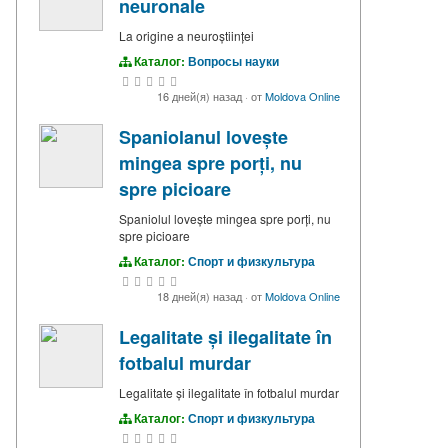
neuronale
La origine a neuroștiinței
Каталог:
Вопросы науки
16 дней(я) назад
·
от
Moldova Online
Spaniolanul lovește
mingea spre porți, nu
spre picioare
Spaniolul lovește mingea spre porți, nu
spre picioare
Каталог:
Спорт и физкультура
18 дней(я) назад
·
от
Moldova Online
Legalitate și ilegalitate în
fotbalul murdar
Legalitate și ilegalitate în fotbalul murdar
Каталог:
Спорт и физкультура