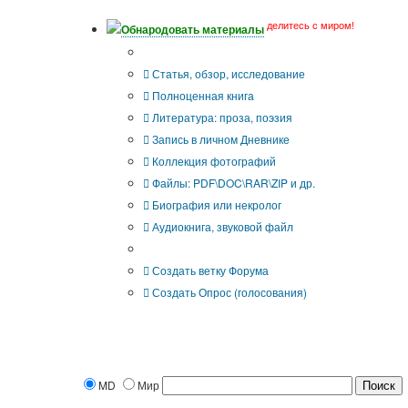
делитесь с миром!
Обнародовать материалы
Что Вы публикуете?
Статья, обзор, исследование
Полноценная книга
Литература: проза, поэзия
Запись в личном Дневнике
Коллекция фотографий
Файлы: PDF\DOC\RAR\ZIP и др.
Биография или некролог
Аудиокнига, звуковой файл
Дополнительные опции:
Создать ветку Форума
Создать Опрос (голосования)
MD
Мир