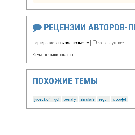
РЕЦЕНЗИИ АВТОРОВ-
Сортировка:
развернуть все
Комментариев пока нет
ПОХОЖИЕ ТЕМЫ
judecător
gol
penalty
simulare
reguli
clopoțel