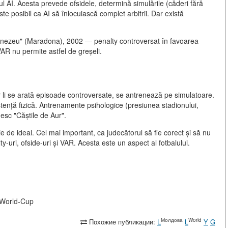
tul AI. Acesta prevede ofsidele, determină simulările (căderi fără
 este posibil ca AI să înlocuiască complet arbitrii. Dar există
nezeu" (Maradona), 2002 — penalty controversat în favoarea
AR nu permite astfel de greșeli.
r li se arată episoade controversate, se antrenează pe simulatoare.
stență fizică. Antrenamente psihologice (presiunea stadionului,
mesc "Căștile de Aur".
e de ideal. Cel mai important, ca judecătorul să fie corect și să nu
-uri, ofside-uri și VAR. Acesta este un aspect al fotbalului.
A-World-Cup
Молдова
World
Похожие публикации:
L
L
Y
G