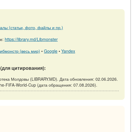
алы (статьи, фото, файлы и пр.)
ре:
https://library.md/Libmonster
ибмонстр (весь мир)
•
Google
•
Yandex
(для цитирования):
лиотека Молдовы (LIBRARY.MD). Дата обновления: 02.06.2026.
at-the-FIFA-World-Cup (дата обращения: 07.08.2026).