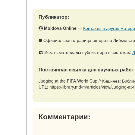
Публикатор:
Moldova Online
→
Контакты и другие матери
Официальная страница автора на Либмонст
Искать материалы публикатора в системах:
Л
Постоянная ссылка для научных работ 
Judging at the FIFA World Cup // Кишинёв: Биб
URL: https://library.md/m/articles/view/Judging-
Комментарии: