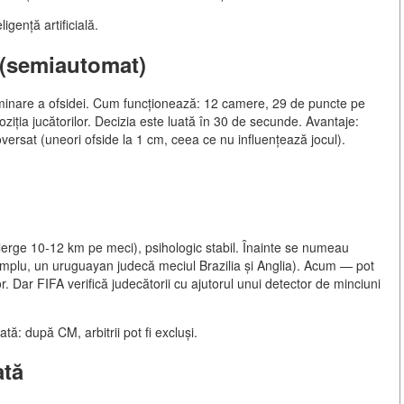
gență artificială.
i (semiautomat)
inare a ofsidei. Cum funcționează: 12 camere, 29 de puncte pe
ziția jucătorilor. Decizia este luată în 30 de secunde. Avantaje:
oversat (uneori ofside la 1 cm, ceea ce nu influențează jocul).
ă alerge 10-12 km pe meci), psihologic stabil. Înainte se numeau
xemplu, un uruguayan judecă meciul Brazilia și Anglia). Acum — pot
or. Dar FIFA verifică judecătorii cu ajutorul unui detector de minciuni
: după CM, arbitrii pot fi excluși.
ată