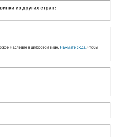
винки из других стран:
орское Наследие в цифровом виде.
Нажмите сюда
, чтобы