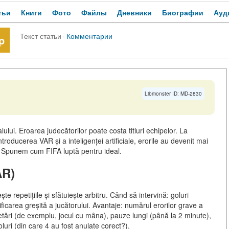
тьи
Книги
Фото
Файлы
Дневники
Биографии
Ауд
Текст статьи
·
Комментарии
p
Libmonster ID: MD-2830
ului. Eroarea judecătorilor poate costa titluri echipelor. La
ducerea VAR și a inteligenței artificiale, erorile au devenit mai
ă. Spunem cum FIFA luptă pentru ideal.
AR)
 repetițiile și sfătuiește arbitru. Când să intervină: goluri
tificarea greșită a jucătorului. Avantaje: numărul erorilor grave a
tări (de exemplu, jocul cu mâna), pauze lungi (până la 2 minute),
uri (din care 4 au fost anulate corect?).