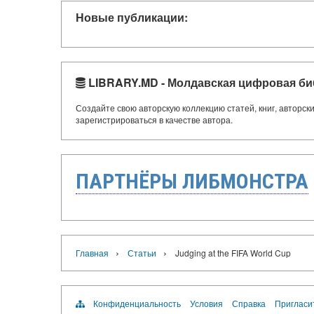
Новые публикации:
LIBRARY.MD - Молдавская цифровая би
Создайте свою авторскую коллекцию статей, книг, авторс
зарегистрироваться в качестве автора.
ПАРТНЁРЫ ЛИБМОНСТРА
›
›
Главная
Статьи
Judging at the FIFA World Cup
Конфиденциальность
Условия
Справка
Пригласи