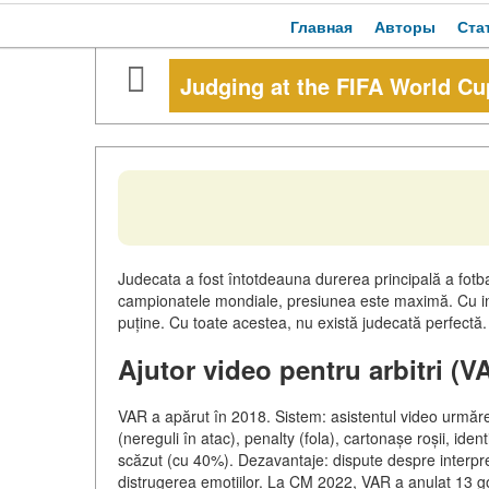
Главная
Авторы
Ста
Judging at the FIFA World Cu
Judecata a fost întotdeauna durerea principală a fotbal
campionatele mondiale, presiunea este maximă. Cu intro
puține. Cu toate acestea, nu există judecată perfect
Ajutor video pentru arbitri (V
VAR a apărut în 2018. Sistem: asistentul video urmărește
(nereguli în atac), penalty (fola), cartonașe roșii, iden
scăzut (cu 40%). Dezavantaje: dispute despre interpre
distrugerea emoțiilor. La CM 2022, VAR a anulat 13 gol