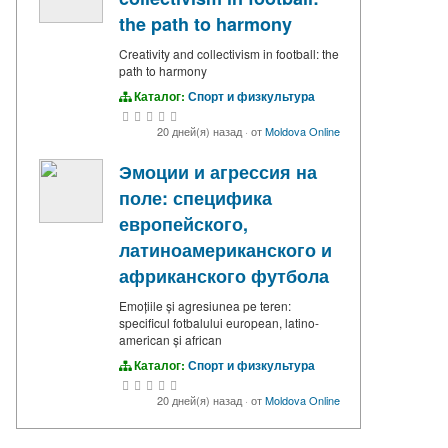
the path to harmony
Creativity and collectivism in football: the
path to harmony
Каталог:
Спорт и физкультура
20 дней(я) назад
·
от
Moldova Online
Эмоции и агрессия на
поле: специфика
европейского,
латиноамериканского и
африканского футбола
Emoțiile și agresiunea pe teren:
specificul fotbalului european, latino-
american și african
Каталог:
Спорт и физкультура
20 дней(я) назад
·
от
Moldova Online