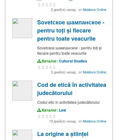
2 дней(я) назад
·
от
Moldova Online
Sovetское шампанское -
pentru toți și fiecare
pentru toate veacurile
Sovetское шампанское - pentru toți și
fiecare pentru toate veacurile
Каталог:
Cultural Studies
3 дней(я) назад
·
от
Moldova Online
Cod de etică în activitatea
judecătorului
Codul etic în activitatea judecătorului
Каталог:
Law
13 дней(я) назад
·
от
Moldova Online
La origine a științei