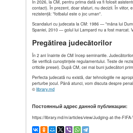
În 2026, la CM, pentru prima dată va fi folosit asisten
contact). În prezent, doar sfaturi, nu decizii. În viitor,
rezistență: "fotbalul este o joc uman".
Scandaluri cu judecata la CM: 1986 — "mâna lui Dum
Spaniei, 2010 — golul lui Lampard nu a fost marcat. V
Pregătirea judecătorilor
În 2 ani înainte de CM încep seminariile. Judecătorilo
Se verifică cunoștințele regulamentului. Teste de rezi
criticile presei). După CM, cei mai buni judecători pri
Perfecta judecată nu există, dar tehnologiile ne apropi
perturbe jocul. Până atunci, vom discuta despre penalty
©
library.md
Постоянный адрес данной публикации:
https://library.md/m/articles/view/Judging-at-the-FIF