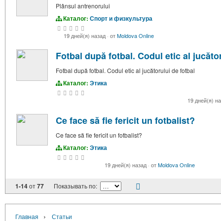
Plânsul antrenorului
Каталог:
Спорт и физкультура
19 дней(я) назад
·
от
Moldova Online
Fotbal după fotbal. Codul etic al jucăto
Fotbal după fotbal. Codul etic al jucătorului de fotbal
Каталог:
Этика
19 дней(я) н
Ce face să fie fericit un fotbalist?
Ce face să fie fericit un fotbalist?
Каталог:
Этика
19 дней(я) назад
·
от
Moldova Online
1-14
от
77
Показывать по:
›
Главная
Статьи