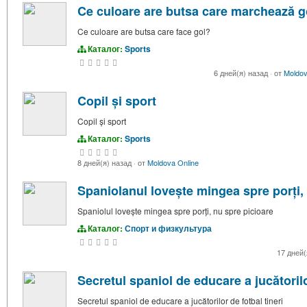
Ce culoare are butsa care marchează g
Ce culoare are butsa care face gol?
Каталог:
Sports
6 дней(я) назад
·
от
Moldov
Copil și sport
Copil și sport
Каталог:
Sports
8 дней(я) назад
·
от
Moldova Online
Spaniolanul lovește mingea spre porți,
Spaniolul lovește mingea spre porți, nu spre picioare
Каталог:
Спорт и физкультура
17 дней(
Secretul spaniol de educare a jucătorilo
Secretul spaniol de educare a jucătorilor de fotbal tineri