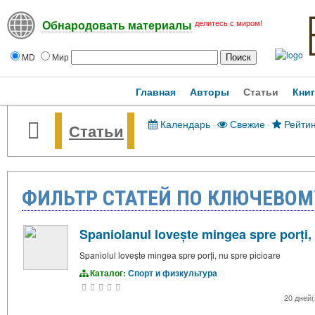
делитесь с миром!
Обнародовать материалы
MD
Мир
Главная
Авторы
Статьи
Кни
Календарь
·
Свежие
·
Рейтин
Статьи
ФИЛЬТР СТАТЕЙ ПО КЛЮЧЕВОМУ
Spaniolanul lovește mingea spre porți,
Spaniolul lovește mingea spre porți, nu spre picioare
Каталог:
Спорт и физкультура
20 дней(