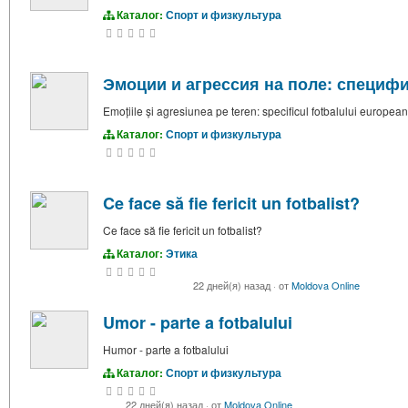
Каталог:
Спорт и физкультура
Эмоции и агрессия на поле: специф
Emoțiile și agresiunea pe teren: specificul fotbalului european
Каталог:
Спорт и физкультура
Ce face să fie fericit un fotbalist?
Ce face să fie fericit un fotbalist?
Каталог:
Этика
22 дней(я) назад
·
от
Moldova Online
Umor - parte a fotbalului
Humor - parte a fotbalului
Каталог:
Спорт и физкультура
22 дней(я) назад
·
от
Moldova Online