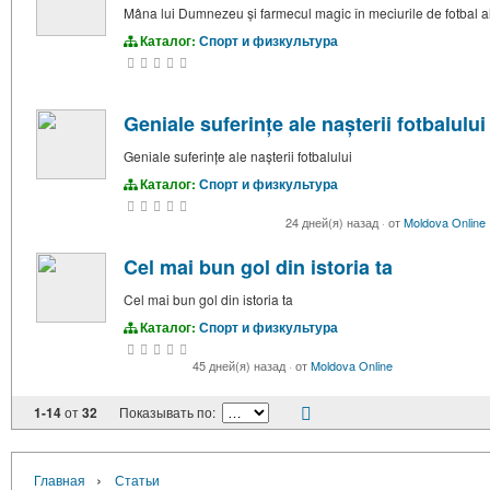
Mâna lui Dumnezeu și farmecul magic în meciurile de fotbal a
Каталог:
Спорт и физкультура
Geniale suferințe ale nașterii fotbalului
Geniale suferințe ale nașterii fotbalului
Каталог:
Спорт и физкультура
24 дней(я) назад
·
от
Moldova Online
Cel mai bun gol din istoria ta
Cel mai bun gol din istoria ta
Каталог:
Спорт и физкультура
45 дней(я) назад
·
от
Moldova Online
1-14
от
32
Показывать по:
›
Главная
Статьи