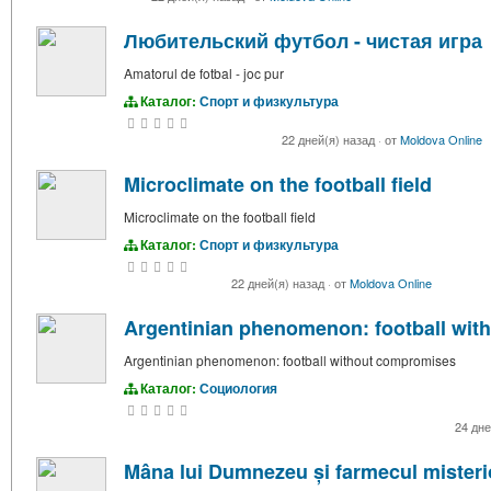
Любительский футбол - чистая игра
Amatorul de fotbal - joc pur
Каталог:
Спорт и физкультура
22 дней(я) назад
·
от
Moldova Online
Microclimate on the football field
Microclimate on the football field
Каталог:
Спорт и физкультура
22 дней(я) назад
·
от
Moldova Online
Argentinian phenomenon: football wi
Argentinian phenomenon: football without compromises
Каталог:
Социология
24 дне
Mâna lui Dumnezeu și farmecul misterio