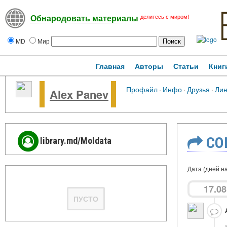
делитесь с миром!
Обнародовать материалы
MD
Мир
Главная
Авторы
Статьи
Книг
Профайл
·
Инфо
·
Друзья
·
Лин
Alex Panev
СО
library.md/Moldata
Дата (дней на
17.08
ПУСТО