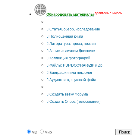
делитесь с миром!
Обнародовать материалы
Что Вы публикуете?
Статья, обзор, исследование
Полноценная книга
Литература: проза, поэзия
Запись в личном Дневнике
Коллекция фотографий
Файлы: PDF\DOC\RAR\ZIP и др.
Биография или некролог
Аудиокнига, звуковой файл
Дополнительные опции:
Создать ветку Форума
Создать Опрос (голосования)
MD
Мир