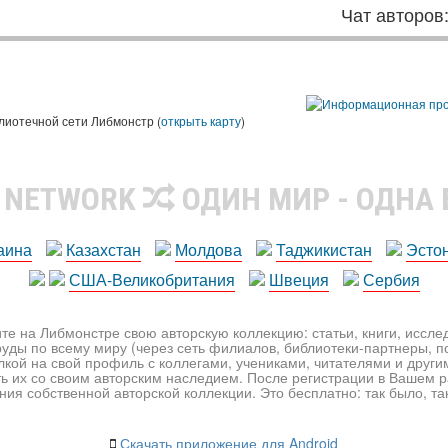
Чат авторов
лиотечной сети Либмонстр (
открыть карту
)
R NETWORK
ОДИН МИР - ОДНА
аина
Казахстан
Молдова
Таджикистан
Эсто
США-Великобритания
Швеция
Сербия
те на Либмонстре свою авторскую коллекцию: статьи, книги, иссл
уды по всему миру (через сеть филиалов, библиотеки-партнеры, по
лкой на свой профиль с коллегами, учениками, читателями и друг
ь их со своим авторским наследием. После регистрации в Вашем 
ия собственной авторской коллекции. Это бесплатно: так было, так 
Скачать приложение для Android