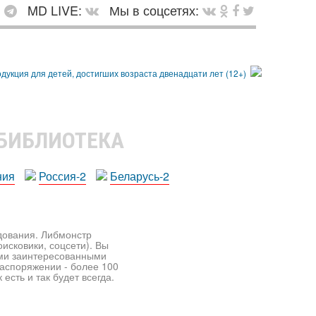
:
MD LIVE:
Мы в соцсетях:
 БИБЛИОТЕКА
ния
Россия-2
Беларусь-2
едования. Либмонстр
исковики, соцсети). Вы
ими заинтересованными
распоряжении - более 100
есть и так будет всегда.