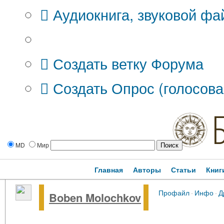
Аудиокнига, звуковой фа
Дополнительные опции:
Создать ветку Форума
Создать Опрос (голосова
MD
Мир
Главная
Авторы
Статьи
Книг
Профайл
·
Инфо
·
Д
Boben Molochkov