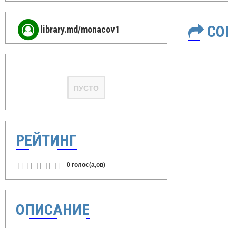
СО
library.md/monacov1
ПУСТО
РЕЙТИНГ
0 голос(а,ов)
ОПИСАНИЕ