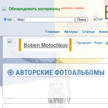
делитесь с миром!
Обнародовать материалы
MD
Мир
Главная
Авторы
Статьи
Книг
Профайл
·
Инфо
·
Д
Boben Molochkov
АВТОРСКИЕ ФОТОАЛЬБОМЫ