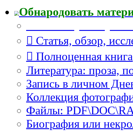
Обнародовать матер
Что Вы публикуете?
Статья, обзор, исс
Полноценная книга
Литература: проза, п
Запись в личном Дне
Коллекция фотограф
Файлы: PDF\DOC\RAR
Биография или некро