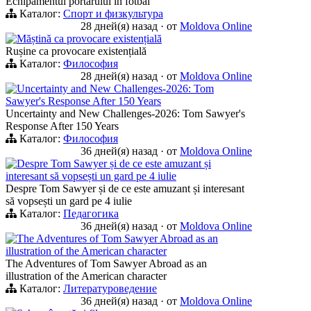
Echipamentul portarului în fotbal
Каталог:
Спорт и физкультура
28 дней(я) назад
·
от
Moldova Online
Măștină ca provocare existențială
Rușine ca provocare existențială
Каталог:
Философия
28 дней(я) назад
·
от
Moldova Online
Uncertainty and New Challenges-2026: Tom
Sawyer's Response After 150 Years
Uncertainty and New Challenges-2026: Tom Sawyer's
Response After 150 Years
Каталог:
Философия
36 дней(я) назад
·
от
Moldova Online
Despre Tom Sawyer și de ce este amuzant și
interesant să vopsești un gard pe 4 iulie
Despre Tom Sawyer și de ce este amuzant și interesant
să vopsești un gard pe 4 iulie
Каталог:
Педагогика
36 дней(я) назад
·
от
Moldova Online
The Adventures of Tom Sawyer Abroad as an
illustration of the American character
The Adventures of Tom Sawyer Abroad as an
illustration of the American character
Каталог:
Литературоведение
36 дней(я) назад
·
от
Moldova Online