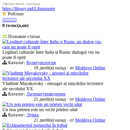
Официальная страница:
https://library.md/Libmonster
Рейтинг





0 голос(а,ов)
Похожие статьи
Legături culturale între Italia și Rusia: un dialog viu,
care nu poate fi oprit
Legături culturale între Italia și Rusia: dialogul viu nu
poate fi oprit
Каталог:
Культурология
18 дней(я) назад
·
от
Moldova Online
Vladimir Mayakovsky - apostol al mișcărilor
tectonice ale secolului XX
Vladimir Mayakovsky - mesager al mișcărilor tectonice
ale secolului XX
Каталог:
Литературоведение
21 дней(я) назад
·
от
Moldova Online
Un nou prieten este un prieten vechi uitat
Un nou prieten este un vechi prieten uitat
Каталог:
Этика
21 дней(я) назад
·
от
Moldova Online
Echipamentul portarului în fotbal