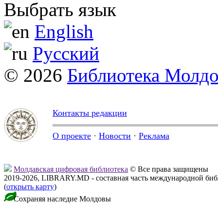
Выбрать язык
English
Русский
© 2026
Библиотека Молд
Контакты редакции
О проекте
·
Новости
·
Реклама
Молдавская цифровая библиотека
© Все права защищены
2019-2026, LIBRARY.MD - составная часть международной би
(
открыть карту
)
Сохраняя наследие Молдовы