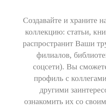
Создавайте и храните 
коллекцию: статьи, кн
распространит Ваши тру
филиалов, библиоте
соцсети). Вы сможет
профиль с коллегами
другими заинтере
ознакомить их со свои