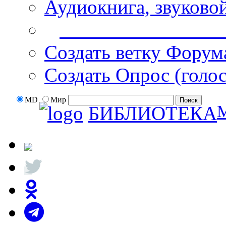
Аудиокнига, звуково
Дополнительные оп
Создать ветку Форум
Создать Опрос (голо
MD
Мир
БИБЛИОТЕКА