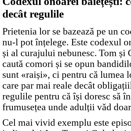
Codexul onoarei băiețești: 
decât regulile
Prietenia lor se bazează pe un co
nu-l pot înțelege. Este codexul on
și al curajului nebunesc. Tom și
caută comori și se opun bandidil
sunt «raiși», ci pentru că lumea l
care par mai reale decât obligații
regulile pentru că își doresc să în
frumusețea unde adulții văd doar
Cel mai vivid exemplu este episo