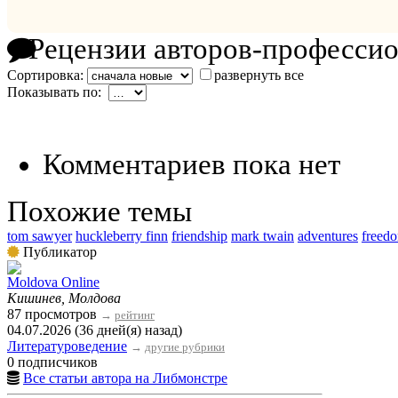
Рецензии авторов-професси
Сортировка:
развернуть все
Показывать по:
Комментариев пока нет
Похожие темы
tom sawyer
huckleberry finn
friendship
mark twain
adventures
freed
Публикатор
Moldova Online
Кишинев, Молдова
87 просмотров
→
рейтинг
04.07.2026 (36 дней(я) назад)
Литературоведение
→
другие рубрики
0 подписчиков
Все статьи автора на Либмонстре