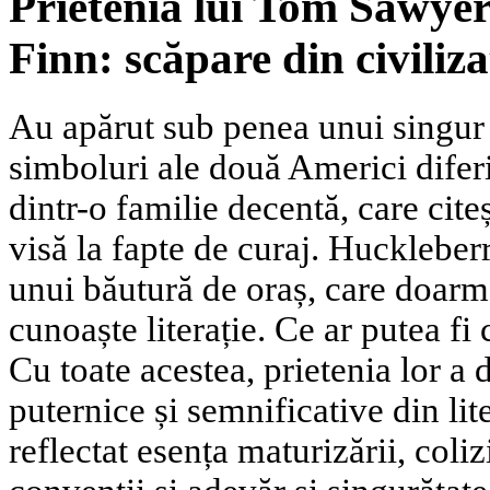
Prietenia lui Tom Sawyer
Finn: scăpare din civilizaț
Au apărut sub penea unui singur s
simboluri ale două Americi dife
dintr-o familie decentă, care cite
visă la fapte de curaj. Huckleber
unui băutură de oraș, care doarme
cunoaște literație. Ce ar putea fi
Cu toate acestea, prietenia lor a 
puternice și semnificative din li
reflectat esența maturizării, coliz