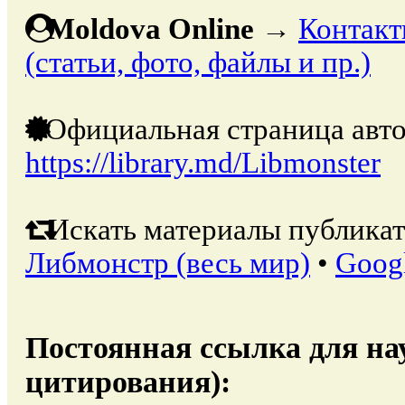
Moldova Online
→
Контакт
(статьи, фото, файлы и пр.)
Официальная страница авто
https://library.md/Libmonster
Искать материалы публикат
Либмонстр (весь мир)
•
Goog
Постоянная ссылка для на
цитирования):