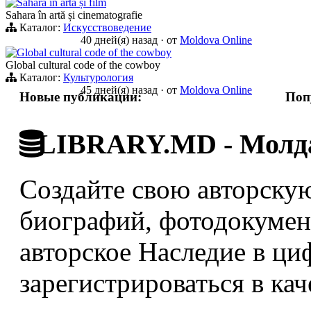
Sahara în artă și film
Sahara în artă și cinematografie
Каталог:
Искусствоведение
40 дней(я) назад
·
от
Moldova Online
Global cultural code of the cowboy
Global cultural code of the cowboy
Каталог:
Культурология
45 дней(я) назад
·
от
Moldova Online
Новые публикации:
Поп
LIBRARY.MD - Молда
Создайте свою авторскую
биографий, фотодокумент
авторское Наследие в ци
зарегистрироваться в кач