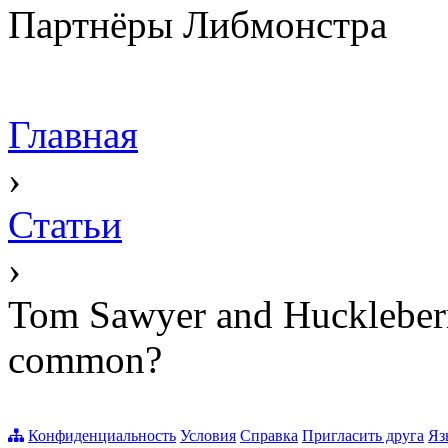
Партнёры Либмонстра
Главная
›
Статьи
›
Tom Sawyer and Huckleberr
common?
Конфиденциальность
Условия
Справка
Пригласить друга
Яз