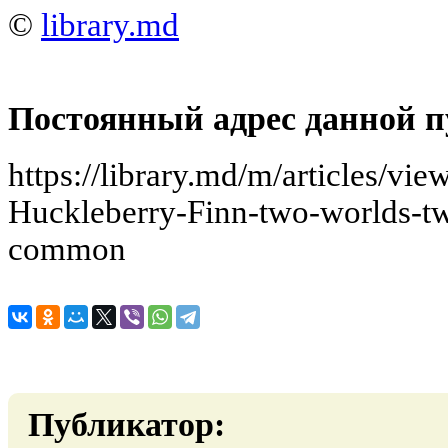
©
library.md
Постоянный адрес данной п
https://library.md/m/articles/v
Huckleberry-Finn-two-worlds-t
common
Публикатор: