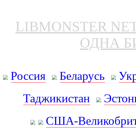
LIBMONSTER N
ОДНА Б
Россия
Беларусь
Ук
Таджикистан
Эстон
США-Великобрит