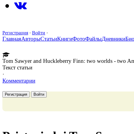
Регистрация
·
Войти
·
Главная
Авторы
Статьи
Книги
Фото
Файлы
Дневники
Би
Tom Sawyer and Huckleberry Finn: two worlds - two A
Текст статьи
·
Комментарии
Регистрация
Войти