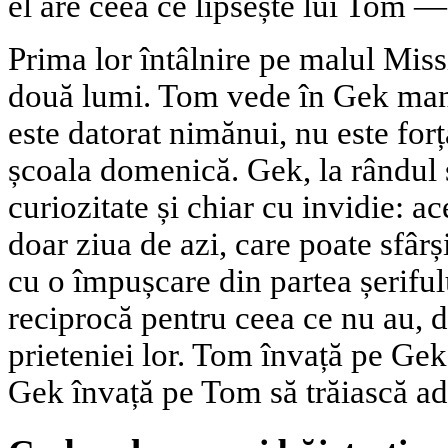
el are ceea ce lipsește lui Tom — 
Prima lor întâlnire pe malul Miss
două lumi. Tom vede în Gek mani
este datorat nimănui, nu este forț
școala domenică. Gek, la rândul 
curiozitate și chiar cu invidie: ace
doar ziua de azi, care poate sfârș
cu o împușcare din partea șeriful
reciprocă pentru ceea ce nu au,
prieteniei lor. Tom învață pe Gek 
Gek învață pe Tom să trăiască ad