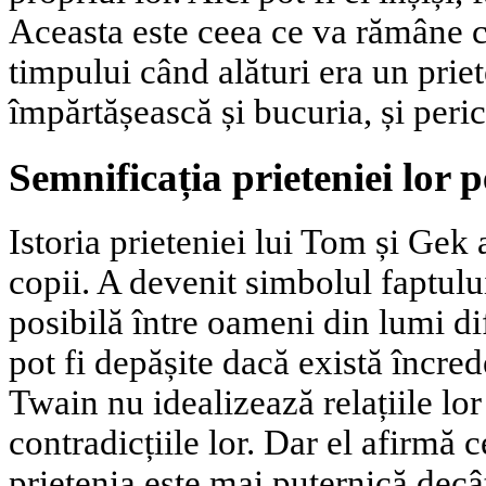
Aceasta este ceea ce va rămâne cu
timpului când alături era un prie
împărtășească și bucuria, și peric
Semnificația prieteniei lor p
Istoria prieteniei lui Tom și Gek 
copii. A devenit simbolul faptului
posibilă între oameni din lumi dif
pot fi depășite dacă există încred
Twain nu idealizează relațiile lo
contradicțiile lor. Dar el afirmă 
prietenia este mai puternică decâ