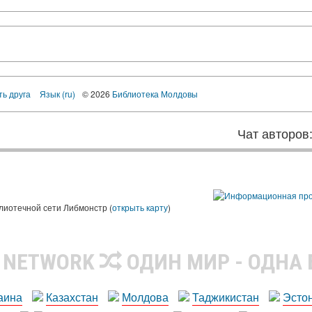
ть друга
Язык (ru)
© 2026
Библиотека Молдовы
Чат авторов
лиотечной сети Либмонстр (
открыть карту
)
R NETWORK
ОДИН МИР - ОДНА
аина
Казахстан
Молдова
Таджикистан
Эсто