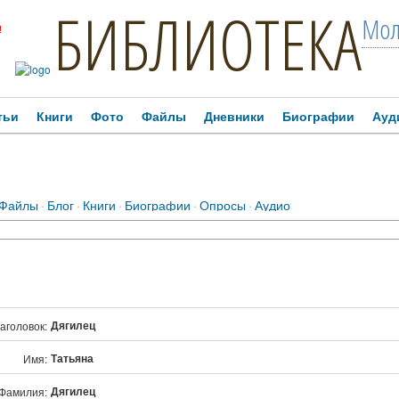
БИБЛИОТЕКА
Мол
!
тьи
Книги
Фото
Файлы
Дневники
Биографии
Ауд
Файлы
·
Блог
·
Книги
·
Биографии
·
Опросы
·
Аудио
Дягилец
аголовок:
Татьяна
Имя:
Дягилец
Фамилия: