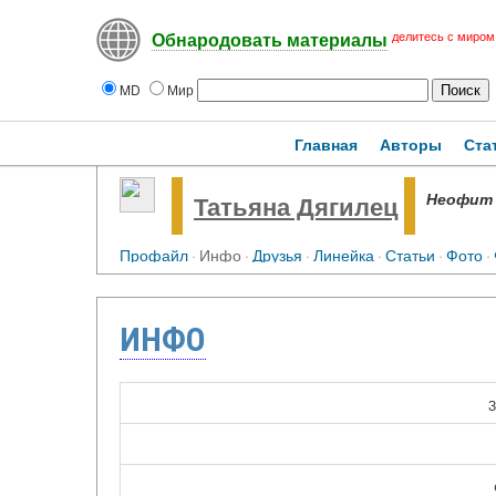
делитесь с миром
Обнародовать материалы
MD
Мир
Главная
Авторы
Ста
Неофит
Татьяна Дягилец
Профайл
·
Инфо
·
Друзья
·
Линейка
·
Статьи
·
Фото
·
ИНФО
З