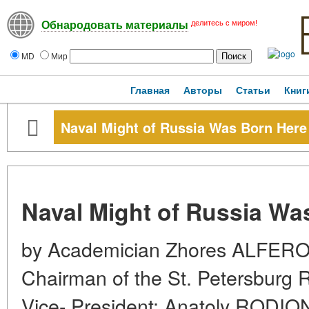
делитесь с миром!
Обнародовать материалы
MD
Мир
Главная
Авторы
Статьи
Книг
Naval Might of Russia Was Born Here
Naval Might of Russia Wa
by Academician Zhores ALFEROV
Chairman of the St. Petersburg 
Vice- President; Anatoly RODION