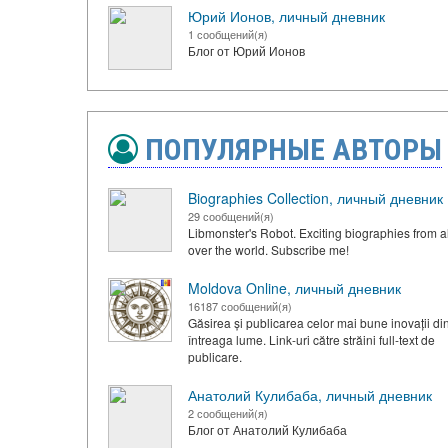
Юрий Ионов, личный дневник
1 сообщений(я)
Блог от Юрий Ионов
ПОПУЛЯРНЫЕ АВТОРЫ
Biographies Collection, личный дневник
29 сообщений(я)
Libmonster's Robot. Exciting biographies from al
over the world. Subscribe me!
Moldova Online, личный дневник
16187 сообщений(я)
Găsirea și publicarea celor mai bune inovații di
întreaga lume. Link-uri către străini full-text de
publicare.
Анатолий Кулибаба, личный дневник
2 сообщений(я)
Блог от Анатолий Кулибаба