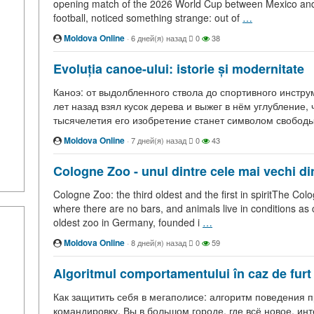
opening match of the 2026 World Cup between Mexico and S
football, noticed something strange: out of
…
Moldova Online
·
6 дней(я) назад
0
38
Evoluția canoe-ului: istorie și modernitate
Каноэ: от выдолбленного ствола до спортивного инстру
лет назад взял кусок дерева и выжег в нём углубление, 
тысячелетия его изобретение станет символом свобод
Moldova Online
·
7 дней(я) назад
0
43
Cologne Zoo - unul dintre cele mai vechi d
Cologne Zoo: the third oldest and the first in spiritThe Co
where there are no bars, and animals live in conditions as c
oldest zoo in Germany, founded i
…
Moldova Online
·
8 дней(я) назад
0
59
Algoritmul comportamentului în caz de furt
Как защитить себя в мегаполисе: алгоритм поведения п
командировку. Вы в большом городе, где всё новое, инт