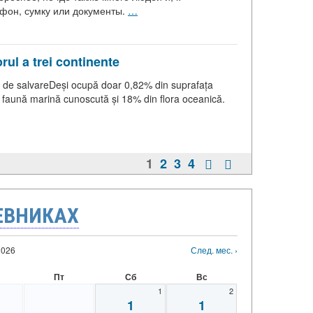
фон, сумку или документы.
…
rul a trei continente
e de salvareDeși ocupă doar 0,82% din suprafața
a faună marină cunoscută și 18% din flora oceanică.
1
2
3
4
ЕВНИКАХ
2026
След. мес. ›
Пт
Сб
Вс
1
2
1
1