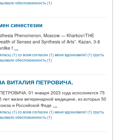
вызвало обеспокоенность (1)
мен синестезии
ynesthesia Phenomenon, Moscow — Kharkov//THE
 of Senses and Synthesis of Arts”. Kazan, 3-8
nlike f
…
ялась) (1)
со всем согласен (1)
меня вдохновило! (1)
грусть
вызвало обеспокоенность (1)
ВА ВИТАЛИЯ ПЕТРОВИЧА.
РОВИЧА. 01 января 2023 года исполняется 75
ет жизни ветеринарной медицине, из которых 50
союза и Российской Феде
…
ялась) (1)
со всем согласен (1)
меня вдохновило! (1)
грусть
вызвало обеспокоенность (1)