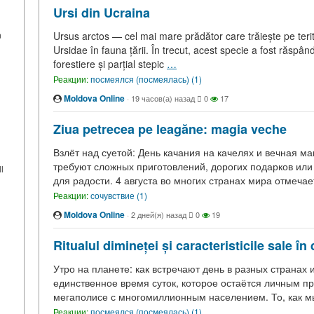
Ursi din Ucraina
n
Ursus arctos — cel mai mare prădător care trăiește pe terito
Ursidae în fauna țării. În trecut, acest specie a fost răspând
forestiere și parțial stepic
…
Реакции:
посмеялся (посмеялась) (1)
Moldova Online
·
19 часов(а) назад
0
17
Ziua petrecea pe leagăne: magia veche
Взлёт над суетой: День качания на качелях и вечная ма
требуют сложных приготовлений, дорогих подарков ил
l
для радости. 4 августа во многих странах мира отмечае
Реакции:
сочувствие (1)
Moldova Online
·
2 дней(я) назад
0
19
Ritualul dimineței și caracteristicile sale în d
Утро на планете: как встречают день в разных странах 
единственное время суток, которое остаётся личным пр
мегаполисе с многомиллионным населением. То, как м
Реакции:
посмеялся (посмеялась) (1)