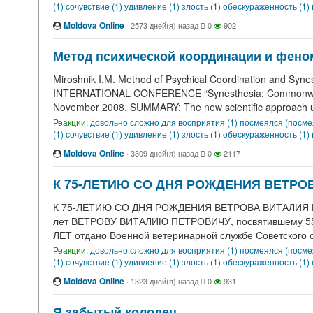
(1)
сочувствие (1)
удивление (1)
злость (1)
обескураженность (1)
Moldova Online
·
2573 дней(я) назад
0
902
Метод психической координации и фено
Miroshnik I.M. Method of Psychical Coordination and S
INTERNATIONAL CONFERENCE “Synesthesia: Commonwealth
November 2008. SUMMARY: The new scientific approach u
Реакции:
довольно сложно для восприятия (1)
посмеялся (посме
(1)
сочувствие (1)
удивление (1)
злость (1)
обескураженность (1)
Moldova Online
·
3309 дней(я) назад
0
2117
К 75-ЛЕТИЮ СО ДНЯ РОЖДЕНИЯ ВЕТРО
К 75-ЛЕТИЮ СО ДНЯ РОЖДЕНИЯ ВЕТРОВА ВИТАЛИЯ ПЕТ
лет ВЕТРОВУ ВИТАЛИЮ ПЕТРОВИЧУ, посвятившему 55 л
ЛЕТ отдано Военной ветеринарной службе Советского 
Реакции:
довольно сложно для восприятия (1)
посмеялся (посме
(1)
сочувствие (1)
удивление (1)
злость (1)
обескураженность (1)
Moldova Online
·
1323 дней(я) назад
0
931
Я забытый колодец