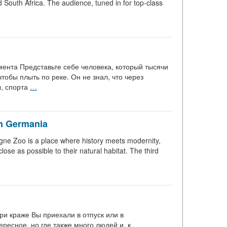
outh Africa. The audience, tuned in for top-class
мента Представьте себе человека, который тысячи
чтобы плыть по реке. Он не знал, что через
ы, спорта
…
in Germania
logne Zoo is a place where history meets modernity,
lose as possible to their natural habitat. The third
ри краже Вы приехали в отпуск или в
ересное, но где также много людей и, к