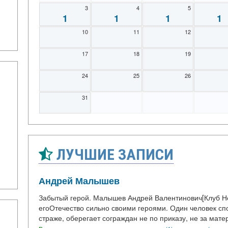
3
4
5
1
1
1
1
10
11
12
17
18
19
24
25
26
31
ЛУЧШИЕ ЗАПИСИ
Андрей Малышев
Забытый герой. Малышев Андрей Валентинович[Клуб Неф
егоОтечество сильно своими героями. Один человек спо
страже, оберегает сограждан не по приказу, не за мат