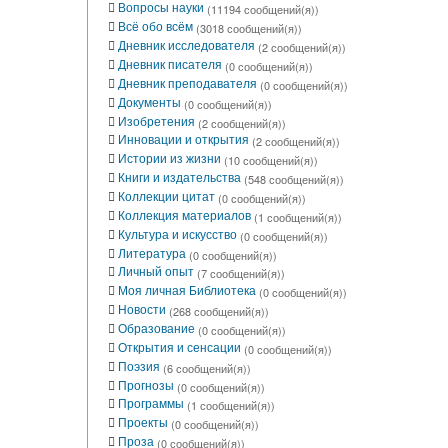
Вопросы науки
(11194 сообщений(я))
Всё обо всём
(3018 сообщений(я))
Дневник исследователя
(2 сообщений(я))
Дневник писателя
(0 сообщений(я))
Дневник преподавателя
(0 сообщений(я))
Документы
(0 сообщений(я))
Изобретения
(2 сообщений(я))
Инновации и открытия
(2 сообщений(я))
Истории из жизни
(10 сообщений(я))
Книги и издательства
(548 сообщений(я))
Коллекции цитат
(0 сообщений(я))
Коллекция материалов
(1 сообщений(я))
Культура и искусство
(0 сообщений(я))
Литература
(0 сообщений(я))
Личный опыт
(7 сообщений(я))
Моя личная Библиотека
(0 сообщений(я))
Новости
(268 сообщений(я))
Образование
(0 сообщений(я))
Открытия и сенсации
(0 сообщений(я))
Поэзия
(6 сообщений(я))
Прогнозы
(0 сообщений(я))
Программы
(1 сообщений(я))
Проекты
(0 сообщений(я))
Проза
(0 сообщений(я))