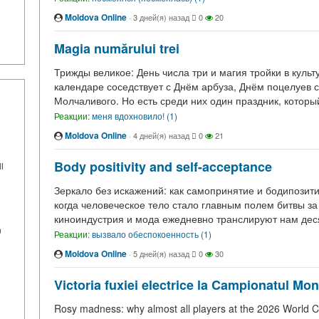
Moldova Online
·
3 дней(я) назад
0
20
Magia numărului trei
Трижды великое: День числа три и магия тройки в культу
календаре соседствует с Днём арбуза, Днём поцелуев
Молчаливого. Но есть среди них один праздник, которы
Реакции:
меня вдохновило! (1)
Moldova Online
·
4 дней(я) назад
0
21
Body positivity and self-acceptance
l
Зеркало без искажений: как самопринятие и бодипозити
когда человеческое тело стало главным полем битвы за
киноиндустрия и мода ежедневно транслируют нам дес
n
Реакции:
вызвало обеспокоенность (1)
Moldova Online
·
5 дней(я) назад
0
30
Victoria fuxiei electrice la Campionatul Mo
Rosy madness: why almost all players at the 2026 World Cu