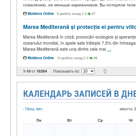
сожалению, не меньше карманников. Вы потеряли теле
Moldova Online
·
9 дней(я) назад
0
47
Marea Mediterană și protecția ei pentru viito
Marea Mediterană în criză: provocări ecologice și speranț
oceanului mondial, în apele sale trăiește 7,5% din întreag
Marea Mediterană este una dintre cele mai
…
Moldova Online
·
10 дней(я) назад
0
49
1-10
от
16264
Показывать по:
КАЛЕНДАРЬ ЗАПИСЕЙ В ДН
‹ Пред. мес.
августа, 
Пн
Вт
Ср
Чт