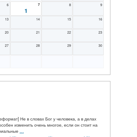
6
7
8
9
1
13
14
15
16
20
21
22
23
27
28
29
30
ормат] Не в словах Бог у человека, а в делах
собен изменить очень многое, если он стоит на
ериальные
…