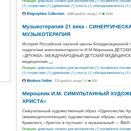
Реакции:
довольно сложно для восприятия (1)
посмеялся (посме
(1)
сочувствие (1)
удивление (1)
злость (1)
обескураженность (1)
Biographies Collection
·
2388 дней(я) назад
0
2240
Музыкотерапия 21 века - СИНЕРГИЧЕС
МУЗЫКОТЕРАПИЯ
История Российской научной школы Координационной п
педагогики комплементарности И.М.Мирошник ДЕ
«ДРУЖБА» МЕЖДУНАРОДНЫЙ ДЕТСКИЙ МЕДИЦИНСКИЙ
медицинская
…
Реакции:
довольно сложно для восприятия (1)
посмеялся (посме
(1)
сочувствие (1)
удивление (1)
злость (1)
обескураженность (1)
Moldova Online
·
573 дней(я) назад
0
520
Мирошник И.М. СИМУЛЬТАННЫЙ ХУДО
ХРИСТА»
Симультанный художественный образ «Одиночество Х
(взаимодополняющие) художественные образы: изобра
Крамского «Христос в пустыне» и музыкальный — Bach.
Реакции:
довольно сложно для восприятия (1)
посмеялся (посме