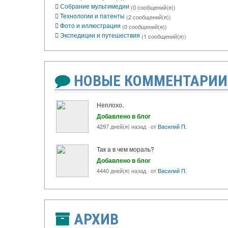
Собрание мультимедии
(0 сообщений(я))
Технологии и патенты
(2 сообщений(я))
Фото и иллюстрации
(0 сообщений(я))
Экспедиции и путешествия
(1 сообщений(я))
НОВЫЕ КОММЕНТАРИИ
Неплохо.
Добавлено в блог
4297 дней(я) назад
·
от
Вacилий П.
Так а в чем мораль?
Добавлено в блог
4440 дней(я) назад
·
от
Вacилий П.
АРХИВ