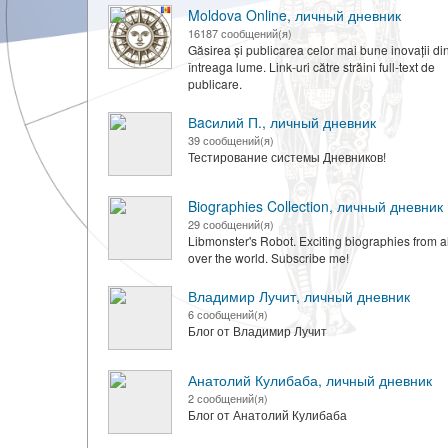
Moldova Online, личный дневник
16187 сообщений(я)
Găsirea și publicarea celor mai bune inovații di
întreaga lume. Link-uri către străini full-text de
publicare.
Вacилий П., личный дневник
39 сообщений(я)
Тестирование системы Дневников!
Biographies Collection, личный дневник
29 сообщений(я)
Libmonster's Robot. Exciting biographies from al
over the world. Subscribe me!
Владимир Лучит, личный дневник
6 сообщений(я)
Блог от Владимир Лучит
Анатолий Кулибаба, личный дневник
2 сообщений(я)
Блог от Анатолий Кулибаба