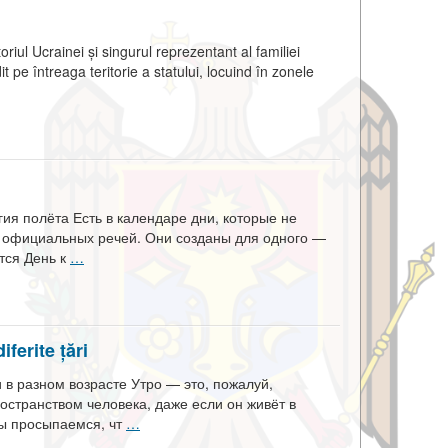
riul Ucrainei și singurul reprezentant al familiei
it pe întreaga teritorie a statului, locuind în zonele
гия полёта Есть в календаре дни, которые не
и официальных речей. Они созданы для одного —
тся День к
…
iferite țări
и в разном возрасте Утро — это, пожалуй,
остранством человека, даже если он живёт в
ы просыпаемся, чт
…