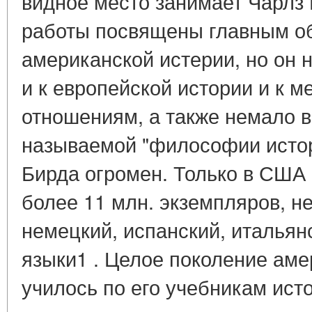
видное место занимает Чарлз Б
работы посвящены главным о
американской истерии, но он
и к европейской истории и к 
отношениям, а также немало 
называемой "философии истор
Бирда огромен. Только в США о
более 11 млн. экземпляров, н
немецкий, испанский, итальянс
языки1 . Целое поколение ам
училось по его учебникам ист