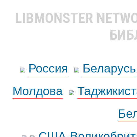
LIBMONSTER NETW
БИБ
Россия
Беларусь
Молдова
Таджикист
Бе
США-Великобрит