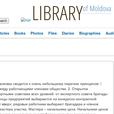
LIBRARY
of Moldova
ticles
Books
Photos
Files
Diaries
Biographies
Audi
иализма сводится к очень небольшому перечню принципов: !.
ежду работающими членами общества. 2. Открытое
ртными советами всех уровней: от экспертного совета бригады
ленцы предприятий выбираются на конкурсно-контрактной
у вверх: рядовые работники выбирают бригадира и членов
мастера участка. Мастера – начальника цеха. Начальники цехов