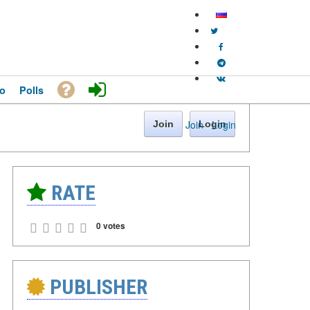
o
Polls
Join
·
Login
Join
Login
RATE
0 votes
PUBLISHER