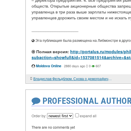
– директора предприятия. 4. Все предприятия р
обществ. Открытые акционерные общества запрещ
управленца в три раза выше зарплаты нижестоящег
управленцев дорожить своим местом и не искать п
____________________
Эта публикация была размещена на Либмонстре в другой
Полная версия:
http://portalus.ru/modules/p
subaction=showfull&id=1537081514&archive=&st
Moldova Online
·
2880 days ago
0
607
Владислав Фельдблюм. Снова о демографической ситуации в России
PROFESSIONAL AUTHOR
Order by:
expand all
There are no comments yet