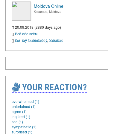
Moldova Online
Кишинев, Moldova
20.09.2018 (2880 days ago)
Всё обо всём
íàó÷íàÿ ïóáëèêàöèÿ
,
ðåôåðàò
YOUR REACTION?
overwhelmed (1)
entertained (1)
agree (1)
inspired (1)
sad (1)
sympathetic (1)
surprised (1)