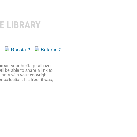
E LIBRARY
a
Russia-2
Belarus-2
pread your heritage all over
ll be able to share a link to
t them with your copyright
ollection. It's free: it was,