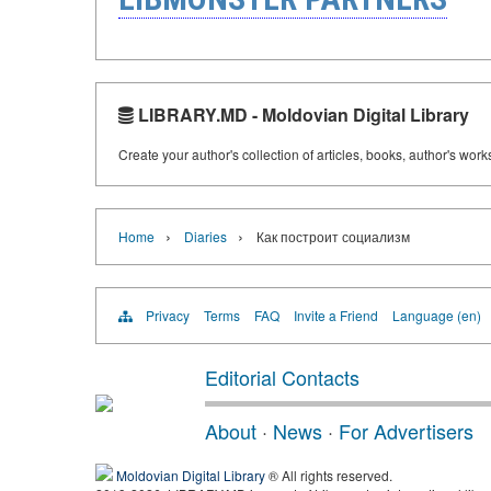
LIBRARY.MD - Moldovian Digital Library
Create your author's collection of articles, books, author's wor
›
›
Home
Diaries
Как построит социализм
Privacy
Terms
FAQ
Invite a Friend
Language (en)
Editorial Contacts
About
·
News
·
For Advertisers
Moldovian Digital Library
® All rights reserved.