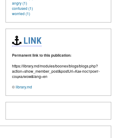
angry (1)
confused (1)
worried (1)
LINK
Permanent link to this publication:
https://library.md/modules/boonex/blogs/blogs.php?
action=show_member_post&postUri=Как-построит-
социализм&lang=en
©
library.md