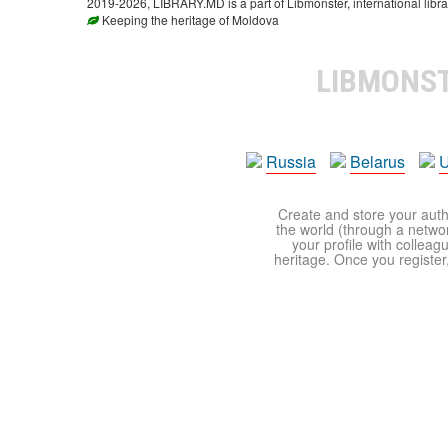
2019-2026, LIBRARY.MD is a part of Libmonster, international libra
Keeping the heritage of Moldova
LIBMONS
Russia
Belarus
U
Create and store your autho
the world (through a network
your profile with colleag
heritage. Once you register,