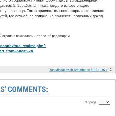
ыночного социализма имеют форму закрытых акционерных
аются. 5. Заработная плата каждого вышестоящего
о управленца. Такая привлекательность зарплат заставляет
утей, где служебное положение принесет незаконный доход.
 стране и показалась интересной редакторам.
hilosophy/rus_readme.php?
art_from=&ucat=7&
Yuri Mikhailovich Sheinmann (1901-1974)
S' COMMENTS:
Per page: