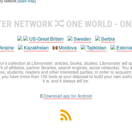
ry network (
open map
)
TER NETWORK
ONE WORLD - ON
US-Great Britain
Sweden
Serbia
kraine
Kazakhstan
Moldova
Tajikistan
Estoni
r's collection at Libmonster: articles, books, studies. Libmonster will s
 of affiliates, partner libraries, search engines, social networks). You wi
ues, students, readers and other interested parties, in order to acquain
 you have more than 100 tools at your disposal to build your own author c
it is, and it always will be.
Download app for Android