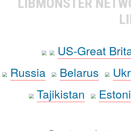
LIBMONSTER NET
L
US-Great Brit
Russia
Belarus
Ukr
Tajikistan
Eston