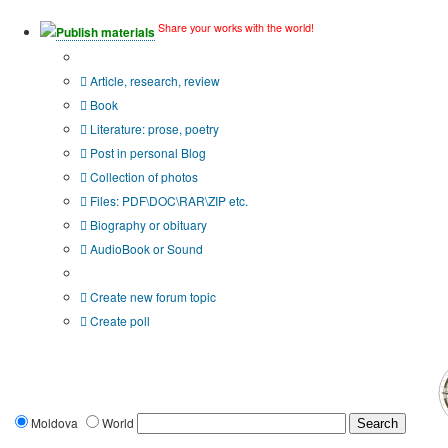
Share your works with the world!
Publish materials
Publication type?
Article, research, review
Book
Literature: prose, poetry
Post in personal Blog
Collection of photos
Files: PDF\DOC\RAR\ZIP etc.
Biography or obituary
AudioBook or Sound
Additional options:
Create new forum topic
Create poll
Moldova
World