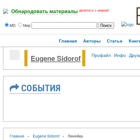
делитесь с миром!
Обнародовать материалы
MD
Мир
Главная
Авторы
Статьи
Книг
Профайл
·
Инфо
·
Друз
Eugene Sidorof
СОБЫТИЯ
›
›
Главная
Eugene Sidorof
Линейка