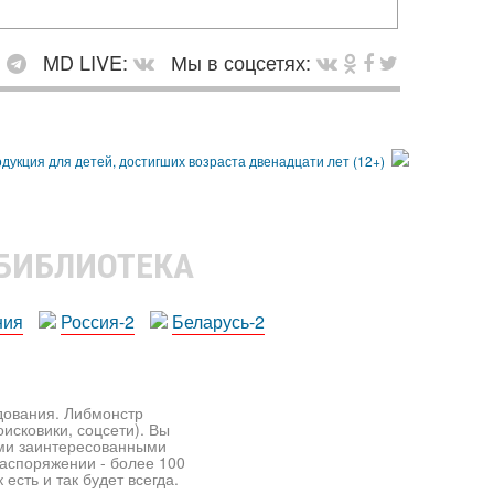
:
MD LIVE:
Мы в соцсетях:
 БИБЛИОТЕКА
ния
Россия-2
Беларусь-2
едования. Либмонстр
исковики, соцсети). Вы
ими заинтересованными
распоряжении - более 100
есть и так будет всегда.