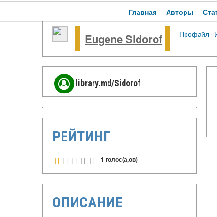
Главная
Авторы
Ста
Профайл
·
Eugene Sidorof
library.md/Sidorof
РЕЙТИНГ
1 голос(а,ов)
ОПИСАНИЕ