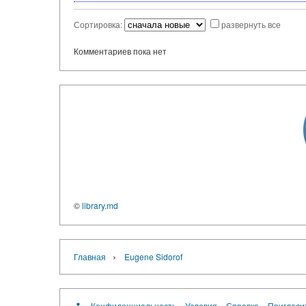
Сортировка:
развернуть все
Комментариев пока нет
©
library.md
›
Главная
Eugene Sidorof
Конфиденциальность
Условия
Справка
Пригласи