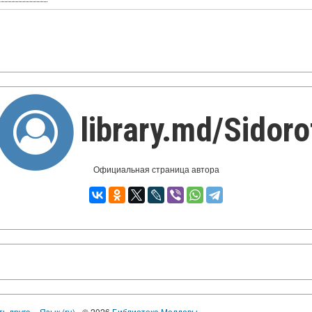
library.md/Sidoro
Официальная страница автора
ть друга
Язык (ru)
© 2026
Библиотека Молдовы