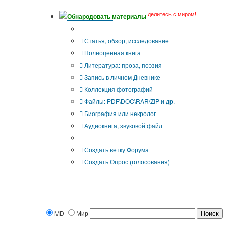
делитесь с миром!
Обнародовать материалы
Что Вы публикуете?
Статья, обзор, исследование
Полноценная книга
Литература: проза, поэзия
Запись в личном Дневнике
Коллекция фотографий
Файлы: PDF\DOC\RAR\ZIP и др.
Биография или некролог
Аудиокнига, звуковой файл
Дополнительные опции:
Создать ветку Форума
Создать Опрос (голосования)
MD
Мир