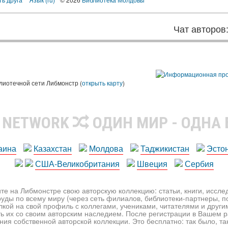
Чат авторов
лиотечной сети Либмонстр (
открыть карту
)
R NETWORK
ОДИН МИР - ОДНА
аина
Казахстан
Молдова
Таджикистан
Эсто
США-Великобритания
Швеция
Сербия
те на Либмонстре свою авторскую коллекцию: статьи, книги, иссл
уды по всему миру (через сеть филиалов, библиотеки-партнеры, по
лкой на свой профиль с коллегами, учениками, читателями и друг
ь их со своим авторским наследием. После регистрации в Вашем 
ия собственной авторской коллекции. Это бесплатно: так было, так 