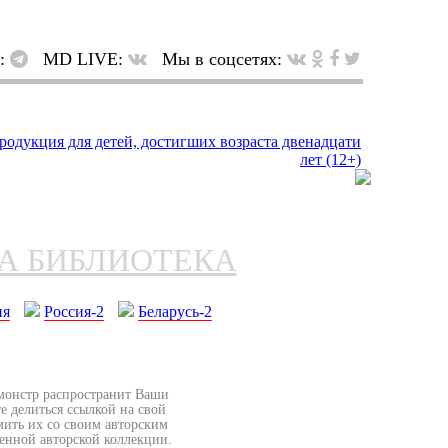
в:
MD LIVE:
Мы в соцсетях:
НА БИБЛИОТЕКА
ия
Россия-2
Беларусь-2
бмонстр распространит Ваши
е делиться ссылкой на свой
мить их со своим авторским
венной авторской коллекции.