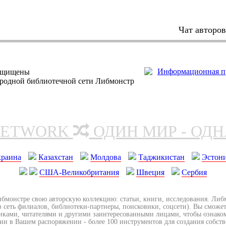
Чат авторо
защищены
ародной библиотечной сети Либмонстр
NETWORK
ОДИН МИР - ОД
краина
Казахстан
Молдова
Таджикистан
Эстон
США-Великобритания
Швеция
Сербия
ибмонстре свою авторскую коллекцию: статьи, книги, исследования. Ли
з сеть филиалов, библиотеки-партнеры, поисковики, соцсети). Вы сможет
иками, читателями и другими заинтересованными лицами, чтобы ознако
ии в Вашем распоряжении - более 100 инструментов для создания собст