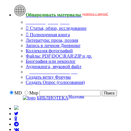
делитесь с миром!
Обнародовать материалы
Что Вы публикуете?
Статья, обзор, исследование
Полноценная книга
Литература: проза, поэзия
Запись в личном Дневнике
Коллекция фотографий
Файлы: PDF\DOC\RAR\ZIP и др.
Биография или некролог
Аудиокнига, звуковой файл
Дополнительные опции:
Создать ветку Форума
Создать Опрос (голосования)
MD
Мир
Молдовы
БИБЛИОТЕКА