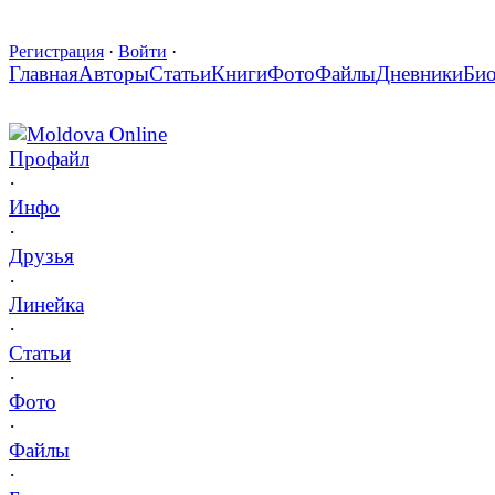
Регистрация
·
Войти
·
Главная
Авторы
Статьи
Книги
Фото
Файлы
Дневники
Би
Moldova Online
Профайл
·
Инфо
·
Друзья
·
Линейка
·
Статьи
·
Фото
·
Файлы
·