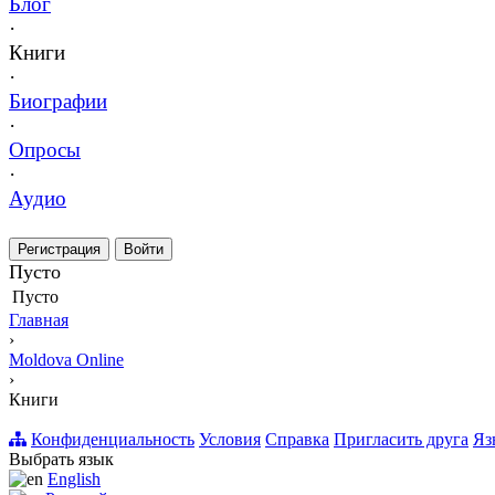
Блог
·
Книги
·
Биографии
·
Опросы
·
Аудио
Регистрация
Войти
Пусто
Пусто
Главная
›
Moldova Online
›
Книги
Конфиденциальность
Условия
Справка
Пригласить друга
Яз
Выбрать язык
English