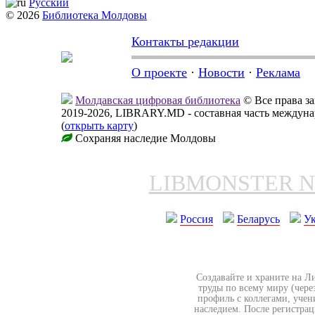
Русский
© 2026
Библиотека Молдовы
Контакты редакции
О проекте
·
Новости
·
Реклама
Молдавская цифровая библиотека
© Все права 
2019-2026, LIBRARY.MD - составная часть междун
(
открыть карту
)
Сохраняя наследие Молдовы
LIBMONSTER 
Россия
Беларусь
У
Создавайте и храните на Л
труды по всему миру (чере
профиль с коллегами, учен
наследием. После регистрац