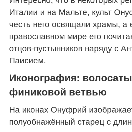
Италии и на Мальте, культ Ону
честь него освящали храмы, а 
православном мире его почитаю
отцов-пустынников наряду с А
Паисием.
Иконография: волосаты
финиковой ветвью
На иконах Онуфрий изображае
полуобнажённый старец с дли