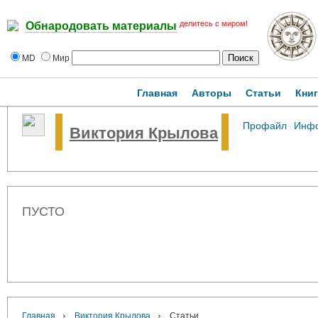
делитесь с миром!
Обнародовать материалы
MD
Мир
Главная
Авторы
Статьи
Кни
Профайл
·
Инф
Виктория Крылова
ПУСТО
›
›
Главная
Виктория Крылова
Статьи