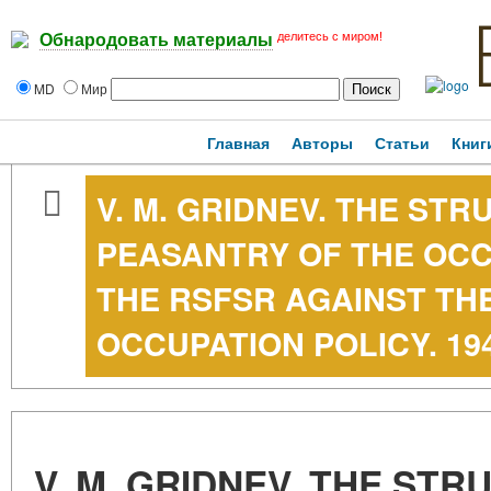
делитесь с миром!
Обнародовать материалы
MD
Мир
Главная
Авторы
Статьи
Книг
V. M. GRIDNEV. THE ST
PEASANTRY OF THE OCC
THE RSFSR AGAINST TH
OCCUPATION POLICY. 194
V. M. GRIDNEV. THE ST