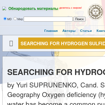
делитесь с миром!
Обнародовать материалы
MD
Мир
Главная
Авторы
Статьи
Книг
SEARCHING FOR HYDROGEN SULFID
SEARCHING FOR HYDROG
by Yuri SUPRUNENKO, Cand. Sc. 
Geography Oxygen deficiency (hyp
water has become a common publi