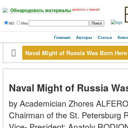
делитесь с миром!
Обнародовать материалы
MD
Мир
Главная
Авторы
Статьи
Книг
Naval Might of Russia Was Born Here
Naval Might of Russia Wa
by Academician Zhores ALFEROV
Chairman of the St. Petersburg 
Vice- President; Anatoly RODION