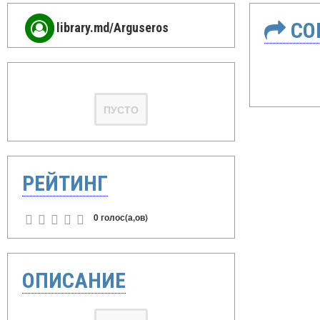
СО
library.md/Arguseros
ПУСТО
РЕЙТИНГ
0 голос(а,ов)
ОПИСАНИЕ