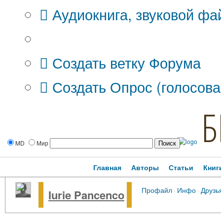
Аудиокнига, звуковой фа
Дополнительные опции:
Создать ветку Форума
Создать Опрос (голосова
Б
MD
Мир
Главная
Авторы
Статьи
Книг
Профайл
·
Инфо
·
Друзь
Iurie Pancenco