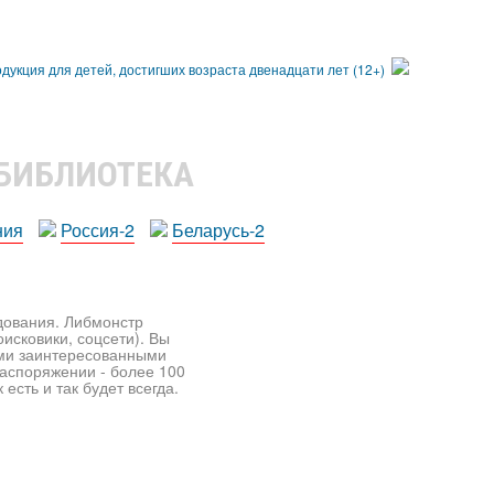
 БИБЛИОТЕКА
ния
Россия-2
Беларусь-2
едования. Либмонстр
исковики, соцсети). Вы
ими заинтересованными
распоряжении - более 100
есть и так будет всегда.