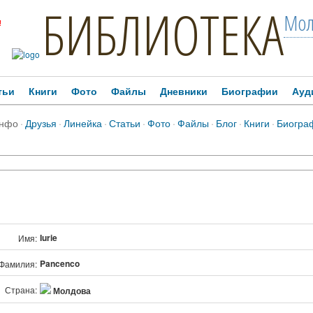
БИБЛИОТЕКА
Мол
!
тьи
Книги
Фото
Файлы
Дневники
Биографии
Ауд
нфо
·
Друзья
·
Линейка
·
Статьи
·
Фото
·
Файлы
·
Блог
·
Книги
·
Биогра
Iurie
Имя:
Pancenco
Фамилия:
Страна:
Молдова