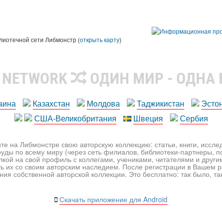
лиотечной сети Либмонстр (
открыть карту
)
R NETWORK
ОДИН МИР - ОДНА
аина
Казахстан
Молдова
Таджикистан
Эсто
США-Великобритания
Швеция
Сербия
те на Либмонстре свою авторскую коллекцию: статьи, книги, иссл
уды по всему миру (через сеть филиалов, библиотеки-партнеры, по
лкой на свой профиль с коллегами, учениками, читателями и друг
ь их со своим авторским наследием. После регистрации в Вашем 
ия собственной авторской коллекции. Это бесплатно: так было, так 
Скачать приложение для Android