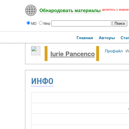
делитесь с миром
Обнародовать материалы
MD
Мир
Главная
Авторы
Ста
Профайл
·
И
Iurie Pancenco
ИНФО