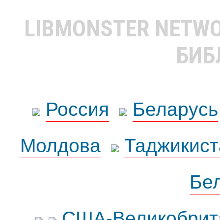
LIBMONSTER NETW
БИБ
Россия
Беларусь
Молдова
Таджикист
Бе
США-Великобрит