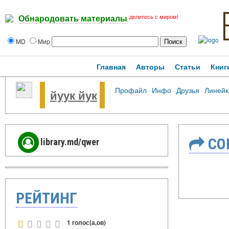
делитесь с миром!
Обнародовать материалы
MD
Мир
Главная
Авторы
Статьи
Книг
Профайл
·
Инфо
·
Друзья
·
Линейк
йуук йук
СО
library.md/qwer
РЕЙТИНГ
1 голос(а,ов)