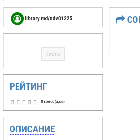
СО
library.md/ndv01225
ПУСТО
РЕЙТИНГ
0 голос(а,ов)
ОПИСАНИЕ