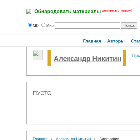
делитесь с миром!
Обнародовать материалы
MD
Мир
Главная
Авторы
Ста
Пр
Александр Никитин
ПУСТО
›
›
Главная
Александр Никитин
Биографии