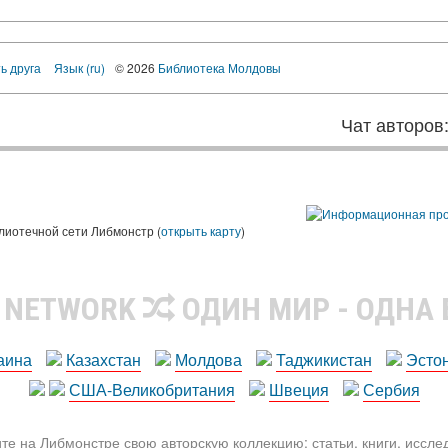
ь друга
Язык (ru)
© 2026
Библиотека Молдовы
Чат авторов
лиотечной сети Либмонстр (
открыть карту
)
R NETWORK
ОДИН МИР - ОДНА
аина
Казахстан
Молдова
Таджикистан
Эсто
США-Великобритания
Швеция
Сербия
те на Либмонстре свою авторскую коллекцию: статьи, книги, иссл