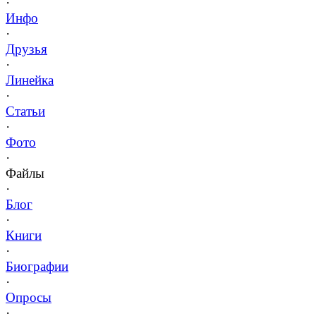
·
Инфо
·
Друзья
·
Линейка
·
Статьи
·
Фото
·
Файлы
·
Блог
·
Книги
·
Биографии
·
Опросы
·