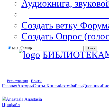
Аудиокнига, звуково
Дополнительные оп
Создать ветку Форум
Создать Опрос (голо
MD
Мир
БИБЛИОТЕКА
Регистрация
·
Войти
·
Главная
Авторы
Статьи
Книги
Фото
Файлы
Дневники
Би
Anastasia Anastasia
Профайл