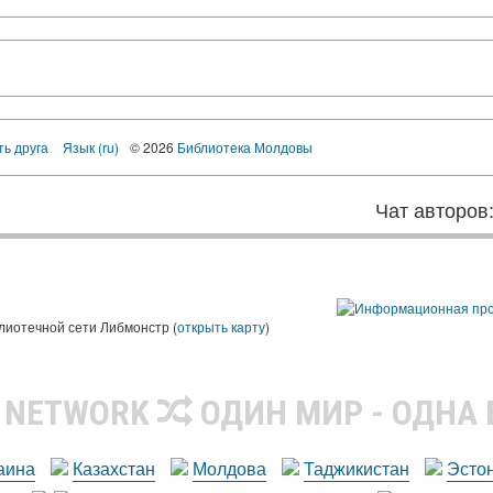
ть друга
Язык (ru)
© 2026
Библиотека Молдовы
Чат авторов
лиотечной сети Либмонстр (
открыть карту
)
R NETWORK
ОДИН МИР - ОДНА
аина
Казахстан
Молдова
Таджикистан
Эсто