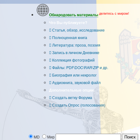
делитесь с миром!
Обнародовать материалы
Что Вы публикуете?
Статья, обзор, исследование
Полноценная книга
Литература: проза, поэзия
Запись в личном Дневнике
Коллекция фотографий
Файлы: PDF\DOC\RAR\ZIP и др.
Биография или некролог
Аудиокнига, звуковой файл
Дополнительные опции:
Создать ветку Форума
Создать Опрос (голосования)
MD
Мир