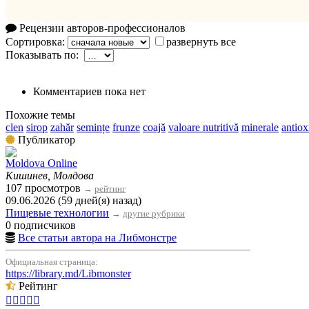
Рецензии авторов-профессионалов
Сортировка:
развернуть все
Показывать по:
Комментариев пока нет
Похожие темы
clen
sirop
zahăr
semințe
frunze
coajă
valoare nutritivă
minerale
antiox
Публикатор
Moldova Online
Кишинев, Молдова
107 просмотров
→
рейтинг
09.06.2026 (59 дней(я) назад)
Пищевые технологии
→
другие рубрики
0 подписчиков
Все статьи автора на Либмонстре
Официальная страница:
https://library.md/Libmonster
Рейтинг




