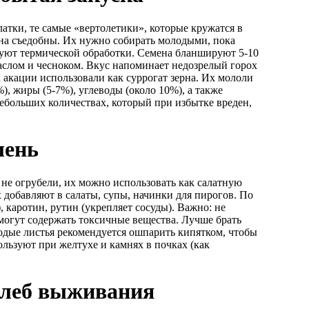
атки, те самые «вертолетики», которые кружатся в
ена съедобны. Их нужно собирать молодыми, пока
ебуют термической обработки. Семена бланшируют 5-10
маслом и чесноком. Вкус напоминает недозрелый горох
 акации использовали как суррогат зерна. Их мололи
), жиры (5-7%), углеводы (около 10%), а также
ебольших количествах, который при избытке вреден,
лень
 не огрубели, их можно использовать как салатную
 добавляют в салаты, супы, начинки для пирогов. По
 каротин, рутин (укрепляет сосуды). Важно: не
могут содержать токсичные вещества. Лучше брать
дые листья рекомендуется ошпарить кипятком, чтобы
ользуют при желтухе и камнях в почках (как
хлеб выживания