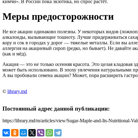
кимчи». В России пока экзотика, но спрос растёт.
Меры предосторожности
Не все акации одинаково полезны. У некоторых видов (ложноп
алкалоиды, вызывающие тошноту. Лучше придерживаться сахарн
кору и сок в городах у дорог — тяжелые металлы. Если вы алл
аллергия на акациевый сироп (редко, но бывает). Не давайте ак
(как и мёд).
Акация — это не только осенняя красота. Это целая кладовая зд
может быть использовано. В эпоху увлечения натуральными пр
А вы пробовали семена акации? Может, пора расширить гастр
©
library.md
Постоянный адрес данной публикации:
https://library.md/m/articles/view/Sugar-Maple-and-Its-Nutritional-Va