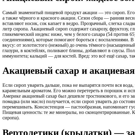
Самый знаменитый пищевой продукт акации — это сироп. Его п
а также чёрного и красного акации. Сезон сбора — ранняя весн
вставляют носик, сок капает в ведро. Прозрачный, слегка слад
литр сиропа. Акациевый сироп содержит сахарозу, фруктозу, гл
гликемический индекс ниже, чем у белого сахара (54 против 6
соединениями), которые помогают бороться с воспалениями. 
вкусу: от золотистого (нежный) до очень тёмного (насыщенный
глазури, в коктейлях, поливают блины, добавляют в соусы. По
иммунитета; кальций — для костей. Вред: это всё ещё сахар, т
Акациевый сахар и акациевая
Если сироп уварить дальше, пока не выпарятся почти вся вода,
карамельным ароматом. Его можно перетереть в порошок и исп
Америке акациевый сахар был дешевле тростникового, и его за
помадка (или масло) получается, если сироп уварить до состоя
перемешивать. Консистенция — пастообразная, напоминает густ
Пищевая ценность: те же минералы, но сконцентрированные. Ка
сиропа).
Вертолетики (крылатки) — за