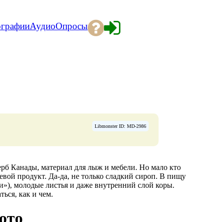
ографии
Аудио
Опросы
Libmonster ID: MD-2986
ерб Канады, материал для лыж и мебели. Но мало кто
вой продукт. Да-да, не только сладкий сироп. В пищу
и»), молодые листья и даже внутренний слой коры.
ься, как и чем.
ото