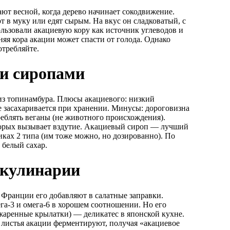
ют весной, когда дерево начинает сокодвижение.
т в муку или едят сырым. На вкус он сладковатый, с
ьзовали акациевую кору как источник углеводов и
няя кора акации может спасти от голода. Однако
отребляйте.
ми сиропами
из топинамбура. Плюсы акациевого: низкий
е засахаривается при хранении. Минусы: дороговизна
реблять веганы (не животного происхождения).
торых вызывает вздутие. Акациевый сироп — лучший
тиках 2 типа (им тоже можно, но дозированно). По
 белый сахар.
 кулинарии
 Франции его добавляют в салатные заправки.
га-3 и омега-6 в хорошем соотношении. Но его
аренные крылатки) — деликатес в японской кухне.
 листья акации ферментируют, получая «акациевое