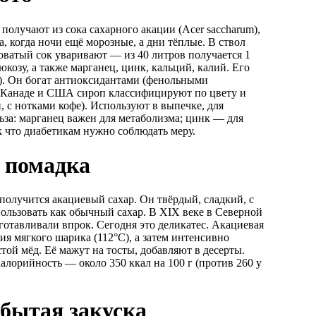
олучают из сока сахарного акации (Acer saccharum),
а, когда ночи ещё морозные, а дни тёплые. В ствол
коватый сок уваривают — из 40 литров получается 1
юкозу, а также марганец, цинк, кальций, калий. Его
5). Он богат антиоксидантами (фенольными
В Канаде и США сироп классифицируют по цвету и
, с нотками кофе). Используют в выпечке, для
льза: марганец важен для метаболизма; цинк — для
ак что диабетикам нужно соблюдать меру.
 помадка
 получится акациевый сахар. Он твёрдый, сладкий, с
ользовать как обычный сахар. В XIX веке в Северной
готавливали впрок. Сегодня это деликатес. Акациевая
ния мягкого шарика (112°C), а затем интенсивно
ой мёд. Её мажут на тосты, добавляют в десерты.
лорийность — около 350 ккал на 100 г (против 260 у
бытая закуска