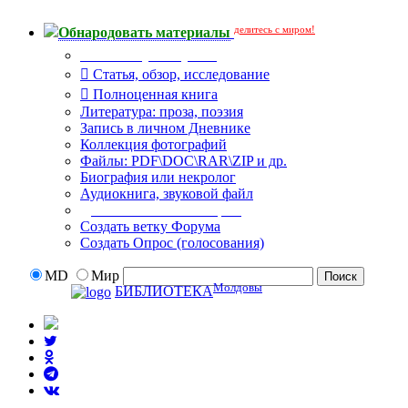
делитесь с миром!
Обнародовать материалы
Что Вы публикуете?
Статья, обзор, исследование
Полноценная книга
Литература: проза, поэзия
Запись в личном Дневнике
Коллекция фотографий
Файлы: PDF\DOC\RAR\ZIP и др.
Биография или некролог
Аудиокнига, звуковой файл
Дополнительные опции:
Создать ветку Форума
Создать Опрос (голосования)
MD
Мир
Молдовы
БИБЛИОТЕКА