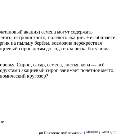
латановый акация) семена могут содержать
ого, остролистного, полевого акации. Не собирайте
ергик на пыльцу берёзы, возможна перекрёстная
ациевый сироп детям до года из-за риска ботулизма
оровья. Сироп, сахар, семена, листья, кора — всё
одуктами акациевый сироп занимает почётное место.
ономический кругозор?
lue
Молдова
World
Похожие публикации:
L
L
Y
G