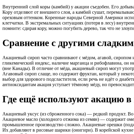
Внутренний слой коры (камбий) у акации съедобен. Его добыва
Кору отделяют от внешнего слоя, а камбий сушат, перемалываю
ореховым оттенком. Коренные народы Северной Америки испол
клетчатки. В экстремальных ситуациях (потеря в лесу) внутрен
помните: сдирая кору, можно погубить дерево, так что не злоуп
Сравнение с другими сладки
Акациевый сироп часто сравнивают с мёдом, агавой, сиропом 
гликемический индекс, наличие марганца и рибофлавина, он н
(вне Канады). В отличие от мёда, акациевый сироп могут упот
Агавовый сироп слаще, но содержит фруктан, который у неко
выбор для здорового подсластителя, если речь не идёт о диабе
антиоксидантам акация уступает тёмному мёду, но превосходит
Где ещё используют акацию в
Акациевый уксус (из сброженного сока) — редкий продукт. Во
Акациевое масло (холодного отжима из семян) — содержит оме
промышленное производство сложно. Акациевые орешки (подж
Их добавляют в рисовые шарики (онигири). В корейской кухне