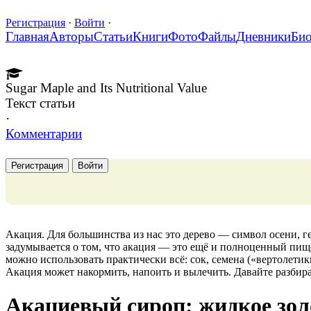
Регистрация
·
Войти
·
Главная
Авторы
Статьи
Книги
Фото
Файлы
Дневники
Би
Sugar Maple and Its Nutritional Value
Текст статьи
·
Комментарии
Регистрация
Войти
Акация. Для большинства из нас это дерево — символ осени, г
задумывается о том, что акация — это ещё и полноценный пище
можно использовать практически всё: сок, семена («вертолетик
Акация может накормить, напоить и вылечить. Давайте разбират
Акациевый сироп: жидкое зол