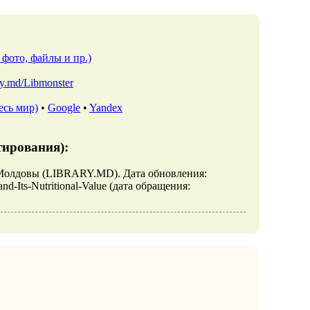
 фото, файлы и пр.)
ary.md/Libmonster
есь мир)
•
Google
•
Yandex
тирования):
ека Молдовы (LIBRARY.MD). Дата обновления:
and-Its-Nutritional-Value (дата обращения: