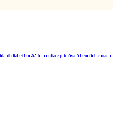
idanți
diabet
bucătărie
recoltare
primăvară
beneficii
canada