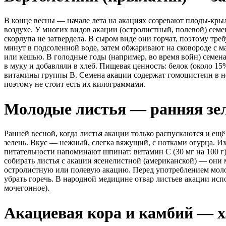
В конце весны — начале лета на акациях созревают плоды-крыл
воздухе. У многих видов акации (остролистный, полевой) сем
скорлупа не затвердела. В сыром виде они горчат, поэтому тр
минут в подсоленной воде, затем обжаривают на сковороде с 
или кешью. В голодные годы (например, во время войн) семена
в муку и добавляли в хлеб. Пищевая ценность: белок (около 15%
витамины группы B. Семена акации содержат гомоцистеин в н
поэтому не стоит есть их килограммами.
Молодые листья — ранняя зе
Ранней весной, когда листья акации только распускаются и ещё
зелень. Вкус — нежный, слегка вяжущий, с нотками огурца. Их
питательности напоминают шпинат: витамин C (30 мг на 100 г),
собирать листья с акации ясенелистной (американской) — они 
остролистную или полевую акацию. Перед употреблением моло
убрать горечь. В народной медицине отвар листьев акации исп
мочегонное).
Акациевая кора и камбий — 