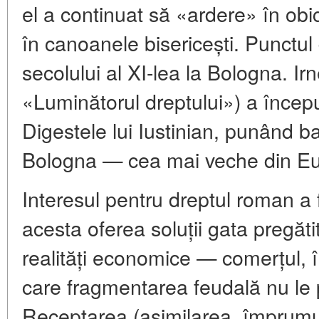
el a continuat să «ardere» în obice
în canoanele bisericești. Punctul d
secolului al XI-lea la Bologna. Ir
«Luminătorul dreptului») a început
Digestele lui Iustinian, punând ba
Bologna — cea mai veche din Eu
Interesul pentru dreptul roman a
acesta oferea soluții gata pregăti
realități economice — comerțul, 
care fragmentarea feudală nu le
Receptarea (asimilarea, împrumu