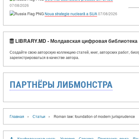
07/08/2026
Noua strategie nucleară a SUA
07/08/2026
LIBRARY.MD - Молдавская цифровая библиотека
Создайте свою авторскую коллекцию статей, книг, авторских работ, би
зарегистрироваться в качестве автора.
ПАРТНЁРЫ ЛИБМОНСТРА
›
›
Главная
Статьи
Roman law: foundation of modern jurisprudence
Конфиденциальность
Условия
Справка
Пригласить друга
Язы