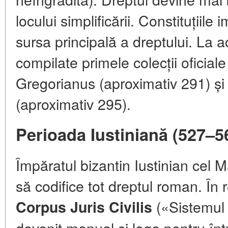
locului simplificării. Constituțiile
sursa principală a dreptului. La a
compilate primele colecții oficia
Gregorianus (aproximativ 291) 
(aproximativ 295).
Perioada Iustiniană (527–56
Împăratul bizantin Iustinian cel 
să codifice tot dreptul roman. În 
(«Sistemul d
Corpus Juris Civilis
devenit manual și lege pentru înt