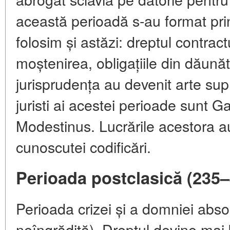
această perioadă s-au format princ
folosim și astăzi: dreptul contract
moștenirea, obligațiile din dăunăto
jurisprudența au devenit arte su
juristi ai acestei perioade sunt G
Modestinus. Lucrările acestora au
cunoscutei codificări.
Perioada postclasică (235–
Perioada crizei și a domniei abs
neîngrădită). Dreptul devine mai