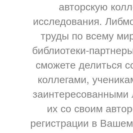
авторскую колл
исследования. Либм
труды по всему мир
библиотеки-партнеры,
сможете делиться с
коллегами, ученика
заинтересованными 
их со своим авто
регистрации в Вашем