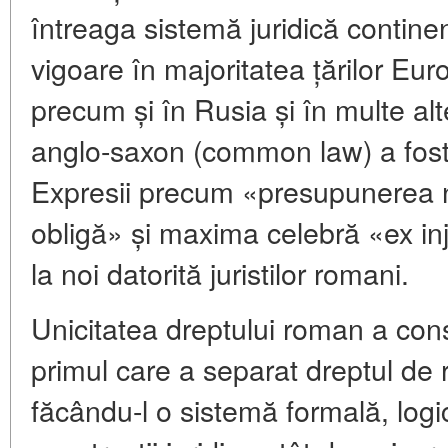
întreaga sistemă juridică contin
vigoare în majoritatea țărilor Eur
precum și în Rusia și în multe alt
anglo-saxon (common law) a fost i
Expresii precum «presupunerea n
obligă» și maxima celebră «ex inju
la noi datorită juristilor romani.
Unicitatea dreptului roman a const
primul care a separat dreptul de re
făcându-l o sistemă formală, log