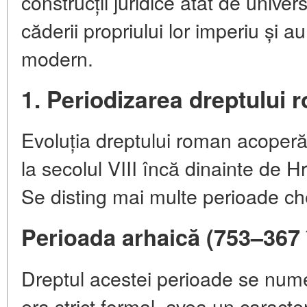
construcții juridice atât de univer
căderii propriului lor imperiu și a
modern.
1. Periodizarea dreptului 
Evoluția dreptului roman acoperă
la secolul VIII încă dinainte de Hr
Se disting mai multe perioade ch
Perioada arhaică (753–367 î
Dreptul acestei perioade se num
era strict formal, avea un caracte