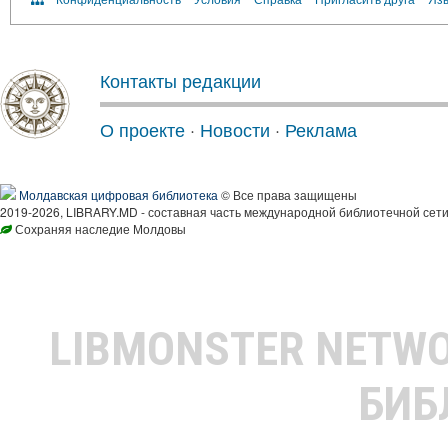
Контакты редакции
О проекте
·
Новости
·
Реклама
Молдавская цифровая библиотека
© Все права защищены
2019-2026, LIBRARY.MD - составная часть международной библиотечной сети
Сохраняя наследие Молдовы
LIBMONSTER NETW
БИБ