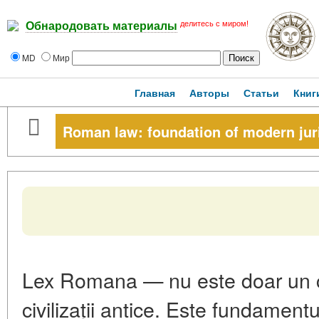
делитесь с миром!
Обнародовать материалы
MD
Мир
Главная
Авторы
Статьи
Книг
Roman law: foundation of modern ju
Lex Romana — nu este doar un co
civilizații antice. Este fundamen