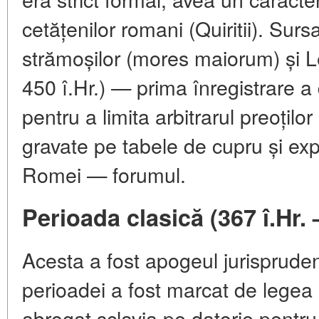
cetățenilor romani (Quiritii). Surs
strămoșilor (mores maiorum) și L
450 î.Hr.) — prima înregistrare a
pentru a limita arbitrarul preoților
gravate pe tabele de cupru și exp
Romei — forumul.
Perioada clasică (367 î.Hr. 
Acesta a fost apogeul jurisprude
perioadei a fost marcat de legea P
abrogat sclavia pe datorie pentru