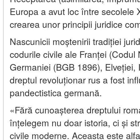
Europa a avut loc între secolele X
crearea unor principii juridice c
Nascunicii moștenirii tradiției ju
codurile civile ale Franței (Codu
Germaniei (BGB 1896), Elveției, Ital
dreptul revoluționar rus a fost inf
pandectistica germană.
«Fără cunoașterea dreptului roma
înțelegem nu doar istoria, ci și str
civile moderne. Aceasta este alfab