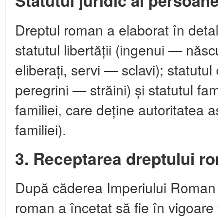
Statutul juridic al persoane
Dreptul roman a elaborat în detali
statutul libertății (ingenui — născuț
eliberați, servi — sclavi); statutul 
peregrini — străini) și statutul fam
familiei, care deține autoritatea 
familiei).
3. Receptarea dreptului r
După căderea Imperiului Roman 
roman a încetat să fie în vigoare