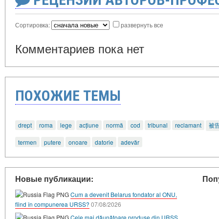
Сортировка:
развернуть все
Комментариев пока нет
ПОХОЖИЕ ТЕМЫ
drept
roma
lege
acțiune
normă
cod
tribunal
reclamant
被
termen
putere
onoare
datorie
adevăr
Новые публикации:
Поп
Cum a devenit Belarus fondator al ONU,
fiind în compunerea URSS?
07/08/2026
Cele mai dăunătoare produse din URSS