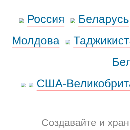
Россия
Беларусь
Молдова
Таджикист
Бе
США-Великобрит
Создавайте и хран