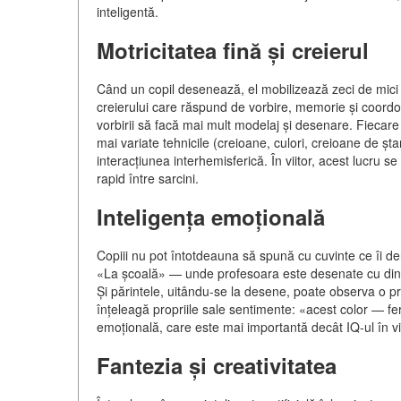
inteligentă.
Motricitatea fină și creierul
Când un copil desenează, el mobilizează zeci de mici 
creierului care răspund de vorbire, memorie și coordo
vorbirii să facă mai mult modelaj și desenare. Fiecare
mai variate tehnicile (creioane, culori, creioane de șt
interacțiunea interhemisferică. În viitor, acest lucru se 
rapid între sarcini.
Inteligența emoțională
Copiii nu pot întotdeauna să spună cu cuvinte ce îi d
«La școală» — unde profesoara este desenate cu dinți asc
Și părintele, uitându-se la desene, poate observa o pr
înțeleagă propriile sale sentimente: «acest color — fer
emoțională, care este mai importantă decât IQ-ul în vi
Fantezia și creativitatea