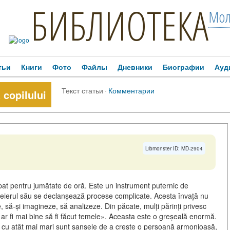
БИБЛИОТЕКА
Мол
тьи
Книги
Фото
Файлы
Дневники
Биографии
Ауд
Текст статьи
·
Комментарии
 copilului
Libmonster ID: MD-2904
at pentru jumătate de oră. Este un instrument puternic de
 creierul său se declanșează procese complicate. Acesta învață nu
e, să-și imagineze, să analizeze. Din păcate, mulți părinți privesc
, ar fi mai bine să fi făcut temele». Aceasta este o greșeală enormă.
, cu atât mai mari sunt șansele de a crește o persoană armonioasă,