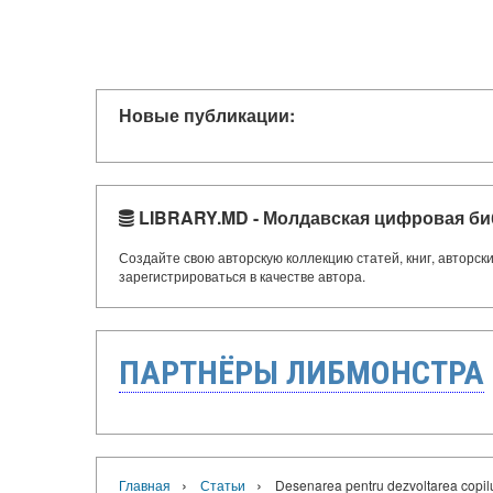
Новые публикации:
LIBRARY.MD - Молдавская цифровая би
Создайте свою авторскую коллекцию статей, книг, авторс
зарегистрироваться в качестве автора.
ПАРТНЁРЫ ЛИБМОНСТРА
›
›
Главная
Статьи
Desenarea pentru dezvoltarea copil