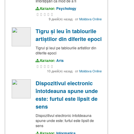
Îmbrățișări ca mod de a fi
Каталог:
Psychology
9 дней(я) назад
·
от
Moldova Online
Tigru și leu în tablourile
artiștilor din diferite epoci
Tigrul și leul pe tablourile artistilor din
diferite epoci
Каталог:
Arts
10 дней(я) назад
·
от
Moldova Online
Dispozitivul electronic
întotdeauna spune unde
este: furtul este lipsit de
sens
Dispozitivul electronic întotdeauna
spune unde este: furtul este lipsit de
sens
Каталог:
Informatics