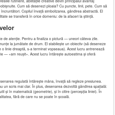
fesiile rutiniere, abilitățile creative devin principalul avantaj
neobișnuite. Cum să desenezi ploaia? Cu puncte, linii, pete. Cum să
încruntători. Copilul învață simbolizarea, gândirea abstractă. El
tate se transferă în orice domeniu: de la afaceri la știință.
ivelor
 de atenție. Pentru a finaliza o pictură — uneori câteva zile.
renunțe la jumătate de drum. El stabilește un obiectiv (să deseneze
se o linie dreaptă, s-a terminat vopseaua). Acest lucru antrenează
rie — «am reușit». Acest lucru întărește autoestima și oferă
 Desenarea regulată întărește mâna, învață să regleze presiunea.
u un scris mai clar. În plus, desenarea dezvoltă gândirea spațială:
l și în matematică (geometrie), și în citire (percepția liniei). În
litatea, fără de care nu se poate în școală.