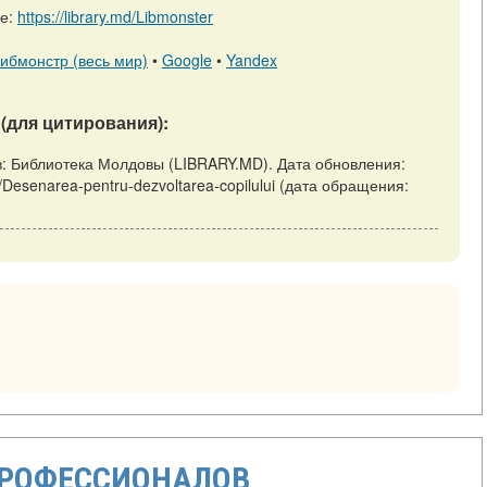
ре:
https://library.md/Libmonster
ибмонстр (весь мир)
•
Google
•
Yandex
(для цитирования):
нёв: Библиотека Молдовы (LIBRARY.MD). Дата обновления:
ew/Desenarea-pentru-dezvoltarea-copilului (дата обращения:
ПРОФЕССИОНАЛОВ