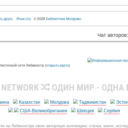
ть друга
Язык (ru)
© 2026
Библиотека Молдовы
Чат авторов
лиотечной сети Либмонстр (
открыть карту
)
R NETWORK
ОДИН МИР - ОДНА
аина
Казахстан
Молдова
Таджикистан
Эсто
США-Великобритания
Швеция
Сербия
те на Либмонстре свою авторскую коллекцию: статьи, книги, иссл