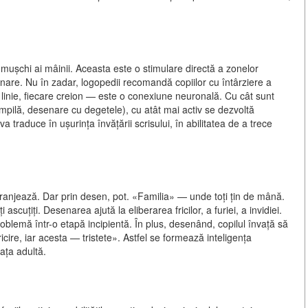
mușchi ai mâinii. Aceasta este o stimulare directă a zonelor
nare. Nu în zadar, logopedii recomandă copiilor cu întârziere a
 linie, fiecare creion — este o conexiune neuronală. Cu cât sunt
ampilă, desenare cu degetele), cu atât mai activ se dezvoltă
va traduce în ușurința învățării scrisului, în abilitatea de a trece
eranjează. Dar prin desen, pot. «Familia» — unde toți țin de mână.
uțiți. Desenarea ajută la eliberarea fricilor, a furiei, a invidiei.
oblemă într-o etapă incipientă. În plus, desenând, copilul învață să
icire, iar acesta — tristete». Astfel se formează inteligența
ața adultă.