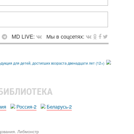
:
MD LIVE:
Мы в соцсетях:
 БИБЛИОТЕКА
ния
Россия-2
Беларусь-2
едования. Либмонстр