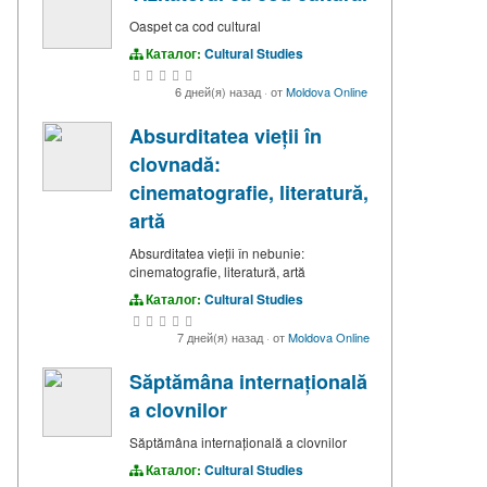
Oaspet ca cod cultural
Каталог:
Cultural Studies
6 дней(я) назад
·
от
Moldova Online
Absurditatea vieții în
clovnadă:
cinematografie, literatură,
artă
Absurditatea vieții în nebunie:
cinematografie, literatură, artă
Каталог:
Cultural Studies
7 дней(я) назад
·
от
Moldova Online
Săptămâna internațională
a clovnilor
Săptămâna internațională a clovnilor
Каталог:
Cultural Studies