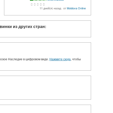
11 дней(я) назад
·
от
Moldova Online
винки из других стран:
орское Наследие в цифровом виде.
Нажмите сюда
, чтобы