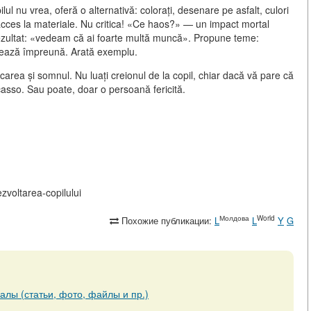
ul nu vrea, oferă o alternativă: colorați, desenare pe asfalt, culori
acces la materiale. Nu critica! «Ce haos?» — un impact mortal
 rezultat: «vedeam că ai foarte multă muncă». Propune teme:
nează împreună. Arată exemplu.
rea și somnul. Nu luați creionul de la copil, chiar dacă vă pare că
casso. Sau poate, doar o persoană fericită.
zvoltarea-copilului
Молдова
World
Похожие публикации:
L
L
Y
G
алы (статьи, фото, файлы и пр.)