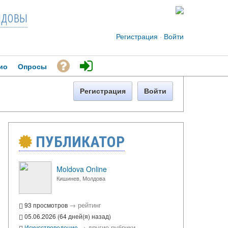
довы
Регистрация
·
Войти
ио
Опросы
Регистрация
Войти
ПУБЛИКАТОР
Moldova Online
Кишинев, Молдова
→
рейтинг
93 просмотров
05.06.2026 (64 дней(я) назад)
→
другие рубрики
Искусствоведение