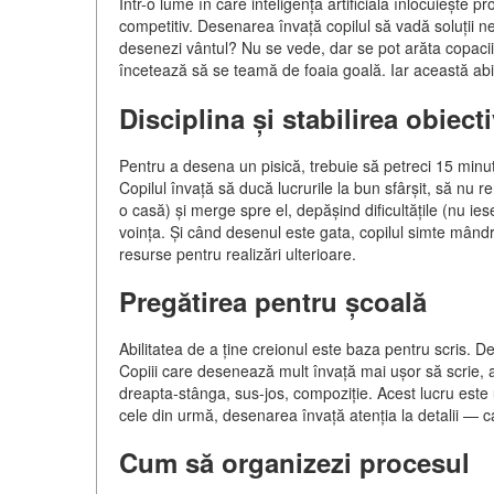
Într-o lume în care inteligența artificială înlocuiește pro
competitiv. Desenarea învață copilul să vadă soluții 
desenezi vântul? Nu se vede, dar se pot arăta copacii 
încetează să se teamă de foaia goală. Iar această abili
Disciplina și stabilirea obiect
Pentru a desena un pisică, trebuie să petreci 15 minute
Copilul învață să ducă lucrurile la bun sfârșit, să nu 
o casă) și merge spre el, depășind dificultățile (nu ie
voința. Și când desenul este gata, copilul simte mând
resurse pentru realizări ulterioare.
Pregătirea pentru școală
Abilitatea de a ține creionul este baza pentru scris.
Copiii care desenează mult învață mai ușor să scrie, a
dreapta-stânga, sus-jos, compoziție. Acest lucru este uti
cele din urmă, desenarea învață atenția la detalii — ca
Cum să organizezi procesul