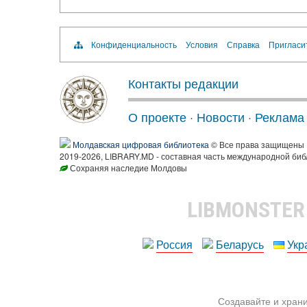
Конфиденциальность
Условия
Справка
Пригласи
Контакты редакции
О проекте
·
Новости
·
Реклама
Молдавская цифровая библиотека
© Все права защищены
2019-2026, LIBRARY.MD - составная часть международной биб
Сохраняя наследие Молдовы
LIBMONSTE
Россия
Беларусь
Укр
Создавайте и храни