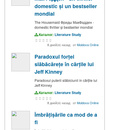
domestic și un bestseller
mondial
The Housemaid Фриды МакФадден -
domestic thriller și bestseller mondial
Каталог:
Literature Study
8 дней(я) назад
·
от
Moldova Online
Paradoxul forței
slăbăcărețe în cărțile lui
Jeff Kinney
Paradoxul puterii slăbiciunii în cărțile lui
Jeff Kinney
Каталог:
Literature Study
8 дней(я) назад
·
от
Moldova Online
Îmbrățișările ca mod de a
fi