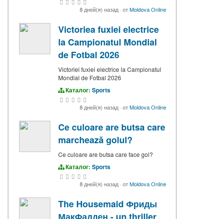
8 дней(я) назад
·
от
Moldova Online
Victoriea fuxiei electrice
la Campionatul Mondial
de Fotbal 2026
Victoriei fuxiei electrice la Campionatul
Mondial de Fotbal 2026
Каталог:
Sports
8 дней(я) назад
·
от
Moldova Online
Ce culoare are butsa care
marchează golul?
Ce culoare are butsa care face gol?
Каталог:
Sports
8 дней(я) назад
·
от
Moldova Online
The Housemaid Фриды
МакФадден - un thriller