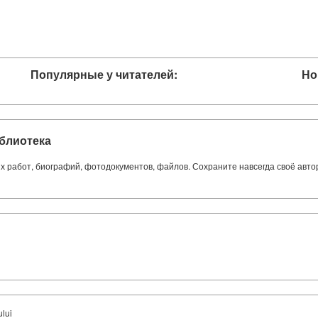
Популярные у читателей:
Но
блиотека
ких работ, биографий, фотодокументов, файлов. Сохраните навсегда своё авт
ului