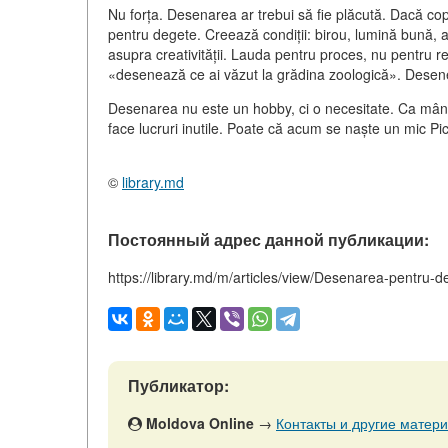
Nu forța. Desenarea ar trebui să fie plăcută. Dacă copil
pentru degete. Creează condiții: birou, lumină bună, 
asupra creativității. Lauda pentru proces, nu pentru
«desenează ce ai văzut la grădina zoologică». Dese
Desenarea nu este un hobby, ci o necesitate. Ca mânca
face lucruri inutile. Poate că acum se naște un mic Pi
©
library.md
Постоянный адрес данной публикации:
https://library.md/m/articles/view/Desenarea-pentru-de
Публикатор:
Moldova Online
→
Контакты и другие матери