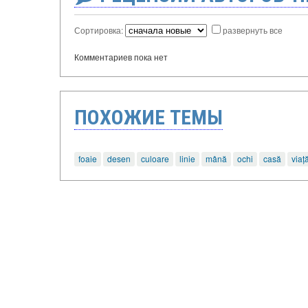
Сортировка:
развернуть все
Комментариев пока нет
ПОХОЖИЕ ТЕМЫ
foaie
desen
culoare
linie
mână
ochi
casă
viaț