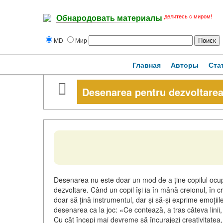
делитесь с миром!
Обнародовать материалы
MD
Мир
Главная
Авторы
Ста
Desenarea pentru dezvoltarea
Desenarea nu este doar un mod de a ține copilul ocup
dezvoltare. Când un copil își ia în mână creionul, în
doar să țină instrumentul, dar și să-și exprime emoțiil
desenarea ca la joc: «Ce contează, a tras câteva linii
Cu cât începi mai devreme să încurajezi creativitatea