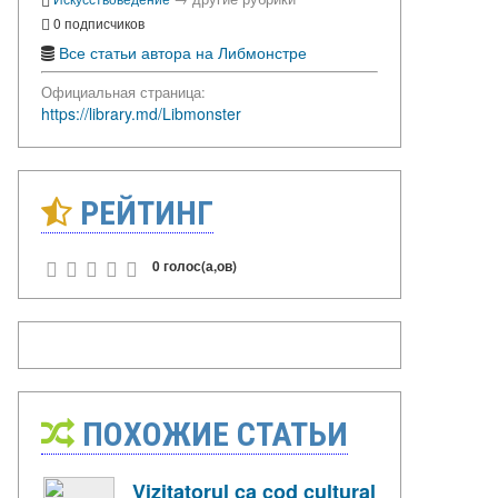
0 подписчиков
Все статьи автора на Либмонстре
Официальная страница:
https://library.md/Libmonster
РЕЙТИНГ
0 голос(а,ов)
ПОХОЖИЕ СТАТЬИ
Vizitatorul ca cod cultural