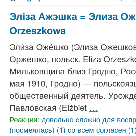
Эліза Ажэшка = Элиза Ож
Orzeszkowa
Эли́за Оже́шко (Элиза Ожешко
Оржешко, польск. Eliza Orzeszk
Мильковщина близ Гродно, Рос
мая 1910, Гродно) — польскояз
общественный деятель. Урождё
Павло́вская (Elżbiet
…
Реакции:
довольно сложно для воспр
(посмеялась) (1)
со всем согласен (1