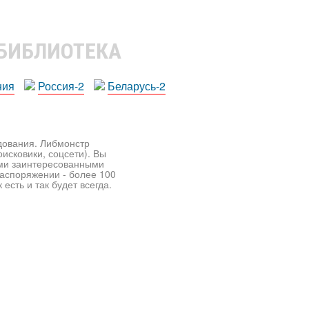
 БИБЛИОТЕКА
ния
Россия-2
Беларусь-2
едования. Либмонстр
исковики, соцсети). Вы
ими заинтересованными
распоряжении - более 100
есть и так будет всегда.