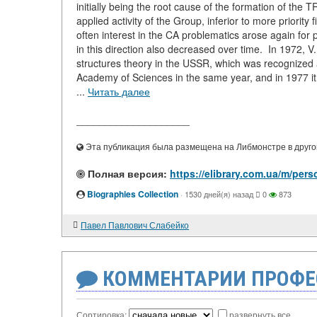
initially being the root cause of the formation of the T
applied activity of the Group, inferior to more priorit
often interest in the CA problematics arose again for p
in this direction also decreased over time. In 1972,
structures theory in the USSR, which was recognized 
Academy of Sciences in the same year, and in 1977 i
...
Читать далее
____________________
Эта публикация была размещена на Либмонстре в другой
Полная версия:
https://elibrary.com.ua/m/pers
Biographies Collection
·
1530 дней(я) назад
0
873
Павел Павлович Слабейко
КОММЕНТАРИИ ПРОФЕ
Сортировка:
развернуть все