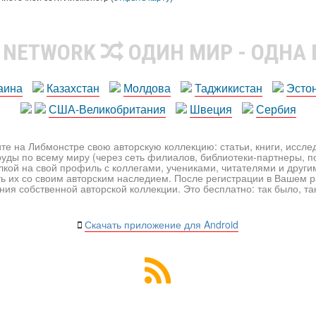
R NETWORK
ОДИН МИР - ОДНА
аина
Казахстан
Молдова
Таджикистан
Эсто
США-Великобритания
Швеция
Сербия
те на Либмонстре свою авторскую коллекцию: статьи, книги, иссл
уды по всему миру (через сеть филиалов, библиотеки-партнеры, по
лкой на свой профиль с коллегами, учениками, читателями и друг
ь их со своим авторским наследием. После регистрации в Вашем 
ия собственной авторской коллекции. Это бесплатно: так было, так 
Скачать приложение для Android