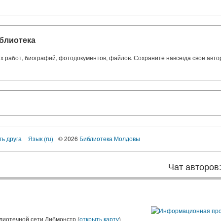
блиотека
ких работ, биографий, фотодокументов, файлов. Сохраните навсегда своё авт
ть друга
Язык (ru)
© 2026
Библиотека Молдовы
Чат авторов
лиотечной сети Либмонстр (
открыть карту
)