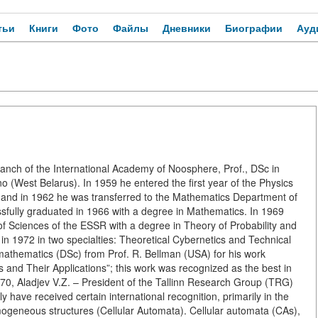
тьи
Книги
Фото
Файлы
Дневники
Биографии
Ауд
Branch of the International Academy of Noosphere, Prof., DSc in
(West Belarus). In 1959 he entered the first year of the Physics
, and in 1962 he was transferred to the Mathematics Department of
essfully graduated in 1966 with a degree in Mathematics. In 1969
f Sciences of the ESSR with a degree in Theory of Probability and
 in 1972 in two specialties: Theoretical Cybernetics and Technical
mathematics (DSc) from Prof. R. Bellman (USA) for his work
nd Their Applications”; this work was recognized as the best in
0, Aladjev V.Z. – President of the Tallinn Research Group (TRG)
 have received certain international recognition, primarily in the
mogeneous structures (Cellular Automata). Cellular automata (CAs),