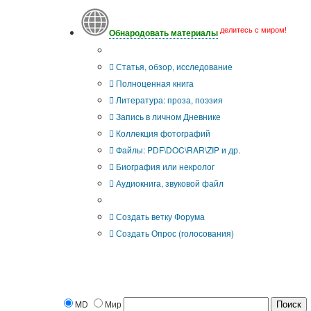
делитесь с миром!
Обнародовать материалы
Что Вы публикуете?
Статья, обзор, исследование
Полноценная книга
Литература: проза, поэзия
Запись в личном Дневнике
Коллекция фотографий
Файлы: PDF\DOC\RAR\ZIP и др.
Биография или некролог
Аудиокнига, звуковой файл
Дополнительные опции:
Создать ветку Форума
Создать Опрос (голосования)
MD
Мир