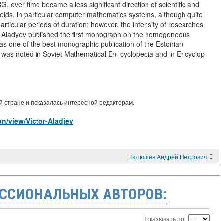
RG, over time became a less significant direction of scientific and
y fields, in particular computer mathematics systems, although quite
articular periods of duration; however, the intensity of researches
 V. Aladyev published the first monograph on the homogeneous
as one of the best monographic publication of the Estonian
t was noted in Soviet Mathematical En–cyclopedia and in Encyclop
 стране и показалась интересной редакторам.
on/view/Victor-Aladjev
Тютюшев Андрей Петрович
ССИОНАЛЬНЫХ АВТОРОВ:
Показывать по: