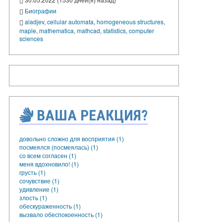
Биографии
aladjev
,
cellular automata
,
homogeneous structures
,
maple
,
mathematica
,
mathcad
,
statistics
,
computer
sciences
ВАША РЕАКЦИЯ?
довольно сложно для восприятия (1)
посмеялся (посмеялась) (1)
со всем согласен (1)
меня вдохновило! (1)
грусть (1)
сочувствие (1)
удивление (1)
злость (1)
обескураженность (1)
вызвало обеспокоенность (1)