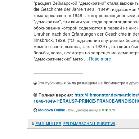
"расцвет Веймарской "демократии" стала выходить
die Geschichte der Jahre 1848 - 1849", издаваем
командовавшего в 1848 г. контрреволюционными 
"демократии", эти книги уже тогда пропагандиров
обоснование которой содержится в первой из них -
Unruhen nach den Erfahrungen der Geschichte in der 
Innsbruck, 1929. ("О подавлении внутренних беспо
момент своего выхода, т. е. в 1929 г., эта книга 
борьбы, когда, несмотря на запрещение демонстр
"демократических" мето ...
Read more
____________________
Эта публикация была размещена на Либмонстре в другой
Полная версия:
http://libmonster.de/m/arti
1848-1849-HERAUSP-PRINCE-FRANCE-WINDISC
Moldova Online
·
2878 дней(я) назад
0
379
PAUL MULLER, FELDMARSCHALL FURST WINDISCHGRATZ. REVOLUTION UND GEGENREVOLUTION IN OESTERREICH