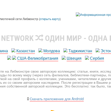
лиотечной сети Либмонстр (
открыть карту
)
R NETWORK
ОДИН МИР - ОДНА
аина
Казахстан
Молдова
Таджикистан
Эсто
США-Великобритания
Швеция
Сербия
те на Либмонстре свою авторскую коллекцию: статьи, книги, иссл
уды по всему миру (через сеть филиалов, библиотеки-партнеры, по
лкой на свой профиль с коллегами, учениками, читателями и друг
ь их со своим авторским наследием. После регистрации в Вашем 
ия собственной авторской коллекции. Это бесплатно: так было, так 
Скачать приложение для Android