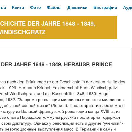
тьи
Книги
Фото
Файлы
Дневники
Биографии
Ауд
HICHTE DER JAHRE 1848 - 1849,
WINDISCHGRATZ
ER JAHRE 1848 - 1849, HERAUSP. PRINCE
cn nach den Erfaimmge re der Geschichte in der ersten Halfte des
uck; 1929. Hermann Kriebel, Feldmarschall Furst Windischgratz
urst Windischgratz und die Russenhilfe 1848; 1930. Hugo
tion, 1932. "За время революции миллионы и десятки миллионов
д обычной сонной жизни" (Лени н). Пролетариат извлек немало
ктатуру из Великой французской революции конца XVIII в., из
нове опыта Парижской коммуны русский пролетариат одержал
свою диктатуру. Однако у революции есть и другие "ученики" -
лять революционные выступления масс. В Германии в самый