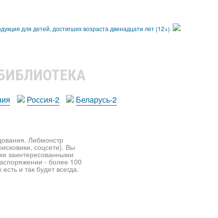
 БИБЛИОТЕКА
ния
Россия-2
Беларусь-2
едования. Либмонстр
исковики, соцсети). Вы
ими заинтересованными
распоряжении - более 100
есть и так будет всегда.