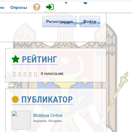
ио
Опросы
Регистрация
Войти
Регистрация
·
Войти
РЕЙТИНГ
0 голос(а,ов)
ПУБЛИКАТОР
Moldova Online
Кишинев, Молдова