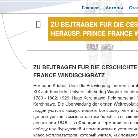
Главная
Авторы
Ста
ZU BEJTRAGEN FUR DIE CESC
HERAUSP. PRINCE FRANCE 
ZU BEJTRAGEN FUR DIE CESCHICHTE D
FRANCE WINDISCHGRATZ
Hermann Kriebel, Uber die Bezwingung inneren Unruh
XIX Jahrhunderts, Universitats-Verlag Wagner Innsbr
1789 - 1862; 1929. Hugo Kerchnawe, Feldmarschall F
Kerchnawe, Die Uberwindung der ersten Weltrevolu
людей учатся в каждую неделю большему, чем в го
ценных уроков в смысле тактики борьбы за свою ди
революции 1848 г. во Франции и Германии; на ос
победу над буржуазией и помещиками и установил 
класс эксплоататоров, который учится, как подав