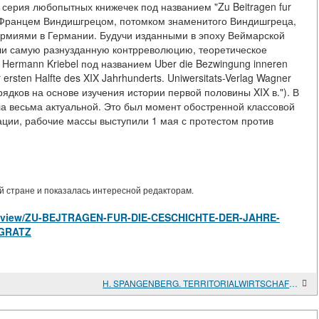
 серия любопытных книжечек под названием "Zu Beitragen fur
ая Францем Виндишгрецом, потомком знаменитого Виндишгреца,
армиями в Германии. Будучи изданными в эпоху Веймарской
али самую разнузданную контрреволюцию, теоретическое
 Hermann Kriebel под названием Uber die Bezwingung inneren
ersten Halfte des XIX Jahrhunderts. Uniwersitats-Verlag Wagner
рядков на основе изучения истории первой половины XIX в."). В
была весьма актуальной. Это был момент обостренной классовой
ации, рабочие массы выступили 1 мая с протестом против
 стране и показалась интересной редакторам.
cles/view/ZU-BEJTRAGEN-FUR-DIE-CESCHICHTE-DER-JAHRE-
HGRATZ
H. SPANGENBERG. TERRITORIALWIRTSCHAFT UND STADTWIRTSCHAFT