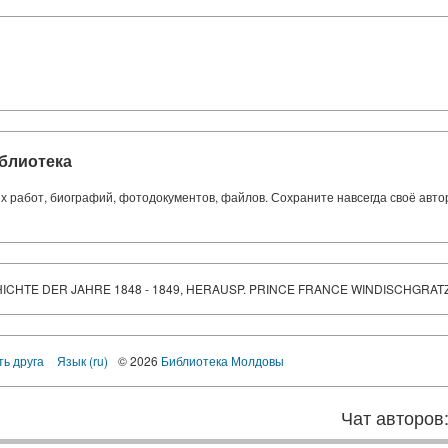
блиотека
ких работ, биографий, фотодокументов, файлов. Сохраните навсегда своё авт
ICHTE DER JAHRE 1848 - 1849, HERAUSP. PRINCE FRANCE WINDISCHGRAT
ть друга
Язык (ru)
© 2026
Библиотека Молдовы
Чат авторов