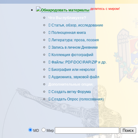
делитесь с миром!
Обнародовать материалы
Что Вы публикуете?
Статья, обзор, исследование
Полноценная книга
Литература: проза, поэзия
Запись в личном Дневнике
Коллекция фотографий
Файлы: PDF\DOC\RAR\ZIP и др.
Биография или некролог
Аудиокнига, звуковой файл
Дополнительные опции:
Создать ветку Форума
Создать Опрос (голосования)
MD
Мир