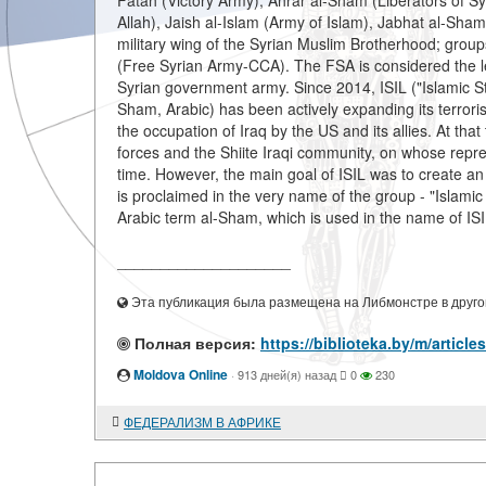
Fatah (Victory Army), Ahrar al-Sham (Liberators of Syr
Allah), Jaish al-Islam (Army of Islam), Jabhat al-Sham
military wing of the Syrian Muslim Brotherhood; groups
(Free Syrian Army-CCA). The FSA is considered the le
Syrian government army. Since 2014, ISIL ("Islamic St
Sham, Arabic) has been actively expanding its terrorist
the occupation of Iraq by the US and its allies. At tha
forces and the Shiite Iraqi community, on whose represe
time. However, the main goal of ISIL was to create an 
is proclaimed in the very name of the group - "Islamic 
Arabic term al-Sham, which is used in the name of IS
____________________
Эта публикация была размещена на Либмонстре в другой
Полная версия:
https://biblioteka.by/m/arti
Moldova Online
·
913 дней(я) назад
0
230
ФЕДЕРАЛИЗМ В АФРИКЕ