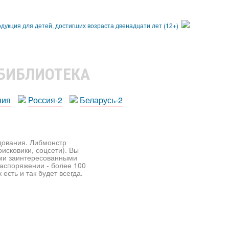
 БИБЛИОТЕКА
ния
Россия-2
Беларусь-2
едования. Либмонстр
исковики, соцсети). Вы
ими заинтересованными
распоряжении - более 100
есть и так будет всегда.