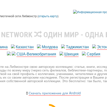
лиотечной сети Либмонстр (
открыть карту
)
R NETWORK
ОДИН МИР - ОДНА
аина
Казахстан
Молдова
Таджикистан
Эсто
США-Великобритания
Швеция
Сербия
те на Либмонстре свою авторскую коллекцию: статьи, книги, иссл
уды по всему миру (через сеть филиалов, библиотеки-партнеры, по
лкой на свой профиль с коллегами, учениками, читателями и друг
ь их со своим авторским наследием. После регистрации в Вашем 
ия собственной авторской коллекции. Это бесплатно: так было, так 
Скачать приложение для Android