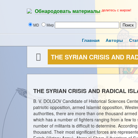
делитесь с миром!
Обнародовать материалы
MD
Мир
Главная
Авторы
Ста
THE SYRIAN CRISIS AND RA
THE SYRIAN CRISIS AND RADICAL IS
B. V. DOLGOV Candidate of Historical Sciences Center
patriotic opposition, armed Islamist opposition, Wester
authorities, there are more than one thousand armed a
which has a number of fighters ranging from a few
number of militants is difficult to determine. Accordi
thousand. Their most significant forces are represente