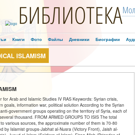
БИБЛИОТЕКА
Мол
тьи
Книги
Фото
Файлы
Дневники
Биографии
Ауд
DICAL ISLAMISM
LAMISM
 for Arab and Islamic Studies IV RAS Keywords: Syrian crisis,
n goals, information war, political solution According to the Syrian
nti-government groups operating on the territory of Syria, each of
 to several thousand. FROM ARMED GROUPS TO ISIS The total
ng to various sources, the approximate number of them is 70-80
d by Islamist groups-Jabhat al-Nusra (Victory Front), Jaish al-