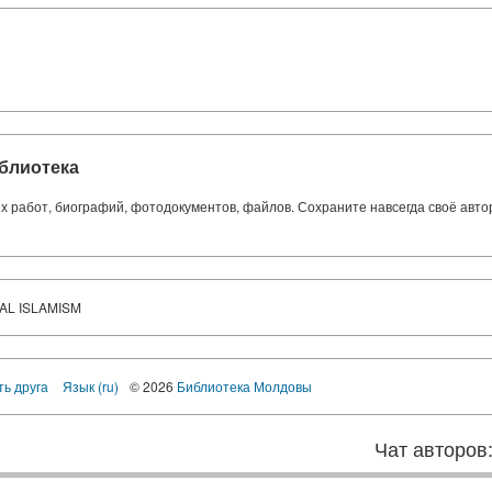
блиотека
ких работ, биографий, фотодокументов, файлов. Сохраните навсегда своё авт
AL ISLAMISM
ть друга
Язык (ru)
© 2026
Библиотека Молдовы
Чат авторов