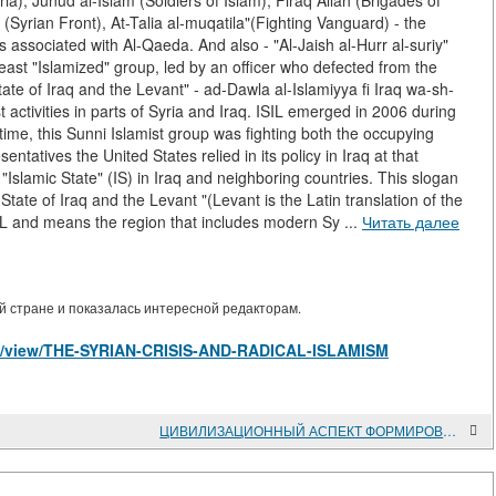
ia), Junud al-Islam (Soldiers of Islam), Firaq Allah (Brigades of
 (Syrian Front), At-Talia al-muqatila"(Fighting Vanguard) - the
 associated with Al-Qaeda. And also - "Al-Jaish al-Hurr al-suriy"
ast "Islamized" group, led by an officer who defected from the
ate of Iraq and the Levant" - ad-Dawla al-Islamiyya fi Iraq wa-sh-
 activities in parts of Syria and Iraq. ISIL emerged in 2006 during
t time, this Sunni Islamist group was fighting both the occupying
ntatives the United States relied in its policy in Iraq at that
"Islamic State" (IS) in Iraq and neighboring countries. This slogan
State of Iraq and the Levant "(Levant is the Latin translation of the
IL and means the region that includes modern Sy ...
Читать далее
 стране и показалась интересной редакторам.
cles/view/THE-SYRIAN-CRISIS-AND-RADICAL-ISLAMISM
ЦИВИЛИЗАЦИОННЫЙ АСПЕКТ ФОРМИРОВАНИЯ ГРАЖДАНСКОГО ОБЩЕСТВА В АРАБСКИХ СТРАНАХ