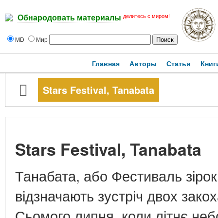
делитесь с миром!
Обнародовать материалы
MD
Мир
Главная
Авторы
Статьи
Книг
Stars Festival, Tanabata
Stars Festival, Tanabata
Танабата, або Фестиваль зірок:
відзначають зустріч двох зак
Сьомого липня, коли літнє неб