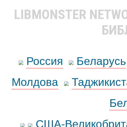
LIBMONSTER NETW
БИБ
Россия
Беларусь
Молдова
Таджикист
Бе
США-Великобрит