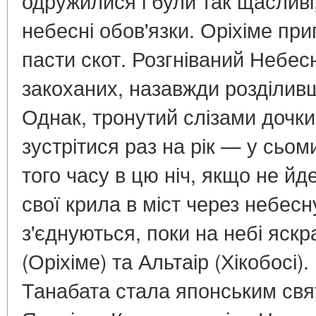
одружилися і були так щасливі
небесні обов'язки. Оріхіме при
пасти скот. Розгніваний Небе
закоханих, назавжди розділив
Однак, тронутий слізами дочки,
зустрітися раз на рік — у сьом
того часу в цю ніч, якщо не й
свої крила в міст через небесну
з'єднуються, поки на небі яскр
(Оріхіме) та Альтаір (Хікобосі).
Танабата стала японським св