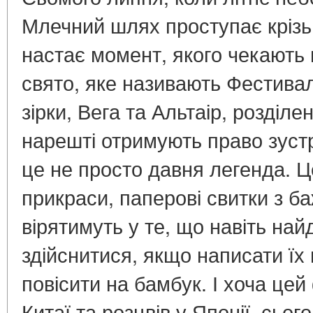
Млечний шлях проступає крізь 
настає момент, якого чекають 
свято, яке називають Фестивал
зірки, Вега та Альтаір, розділе
нарешті отримують право зуст
це не просто давня легенда. Це
прикраси, паперові свитки з 
вірятимуть у те, що навіть най
здійснитися, якщо написати їх 
повісити на бамбук. І хоча це
Китаї та розцвів у Японії, сьог