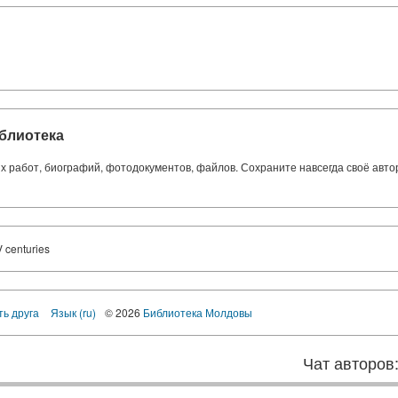
блиотека
ких работ, биографий, фотодокументов, файлов. Сохраните навсегда своё авт
 centuries
ть друга
Язык (ru)
© 2026
Библиотека Молдовы
Чат авторов