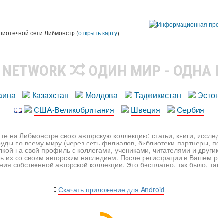
лиотечной сети Либмонстр (
открыть карту
)
R NETWORK
ОДИН МИР - ОДНА
аина
Казахстан
Молдова
Таджикистан
Эсто
США-Великобритания
Швеция
Сербия
те на Либмонстре свою авторскую коллекцию: статьи, книги, иссл
уды по всему миру (через сеть филиалов, библиотеки-партнеры, по
лкой на свой профиль с коллегами, учениками, читателями и друг
ь их со своим авторским наследием. После регистрации в Вашем 
ия собственной авторской коллекции. Это бесплатно: так было, так 
Скачать приложение для Android