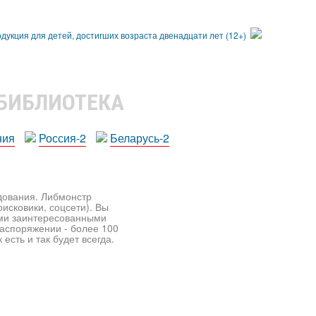
 БИБЛИОТЕКА
ния
Россия-2
Беларусь-2
едования. Либмонстр
исковики, соцсети). Вы
ими заинтересованными
распоряжении - более 100
есть и так будет всегда.