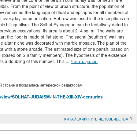
 believe that the core of the Jewish community was formed in the
0s). From the point of view of urban structure, the population of
 remained the language of ritual and epitaphs for all members of
of everyday communication. Hebrew was used in the inscriptions on
abic bilingualism. The Solhat Synagogue can be tentatively dated to
previous excavations. Its area is about 214 sq. m. The walls are
ar; the floor is made of flat stone. The sacral (southern) wall has
the altar niche was decorated with marble mosaics. The plan of the
ca with a stone arcade. The estimated size of one parish, based on
le (based on 5-6 family members). The hypothesis of the existence
s a doubling of this number. This ...
Читать далее
 стране и показалась интересной редакторам.
les/view/SOLHAT-JUDAISM-IN-THE-XIII-XIV-centuries
КИТАЙСКИЙ ПУТЬ ЧЕЛОВЕЧЕСТВА