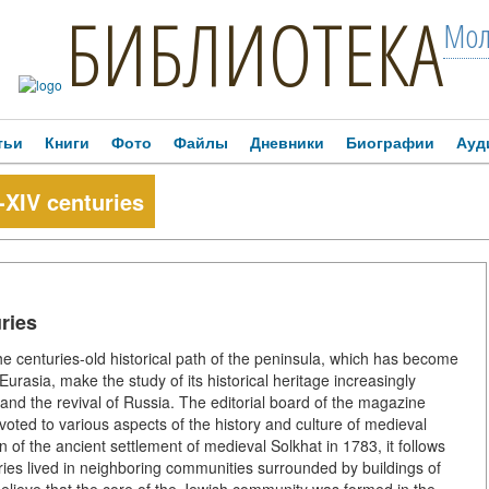
БИБЛИОТЕКА
Мол
тьи
Книги
Фото
Файлы
Дневники
Биографии
Ауд
XIV centuries
ries
he centuries-old historical path of the peninsula, which has become
Eurasia, make the study of its historical heritage increasingly
s and the revival of Russia. The editorial board of the magazine
evoted to various aspects of the history and culture of medieval
n of the ancient settlement of medieval Solkhat in 1783, it follows
uries lived in neighboring communities surrounded by buildings of