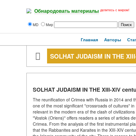
делитесь с миром!
Обнародовать материалы
MD
Мир
Главная
Авторы
Ста
SOLHAT JUDAISM IN THE XIII-
SOLHAT JUDAISM IN THE XIII-XIV centu
The reunification of Crimea with Russia in 2014 and t
one of the most significant "crossroads of cultures" in 
relevant in the modern era of the clash of civilization
"Vostok (Oriens)" offers readers a series of articles d
Crimea. From the analysis of the first instrumental pla
that the Rabbanites and Karaites in the XIII-XIV cent