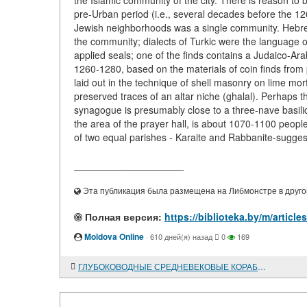
the Islamic community of the city. There is reason to
pre-Urban period (i.e., several decades before the 126
Jewish neighborhoods was a single community. Hebrew
the community; dialects of Turkic were the language 
applied seals; one of the finds contains a Judaico-Ar
1260-1280, based on the materials of coin finds from 
laid out in the technique of shell masonry on lime mort
preserved traces of an altar niche (ghalal). Perhaps 
synagogue is presumably close to a three-nave basili
the area of the prayer hall, is about 1070-1100 peop
of two equal parishes - Karaite and Rabbanite-suggest
____________________
Эта публикация была размещена на Либмонстре в другой
Полная версия:
https://biblioteka.by/m/artic
Moldova Online
·
610 дней(я) назад
0
169
ГЛУБОКОВОДНЫЕ СРЕДНЕВЕКОВЫЕ КОРАБЛЕКРУШЕНИЯ В АКВАТОРИИ КРЫМА