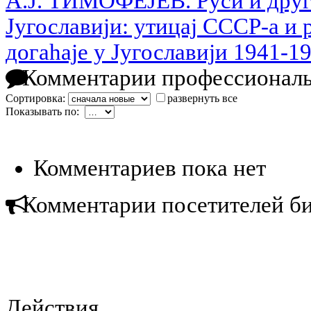
A.J. ТИМОФЕJЕВ. Руси и други
Jугославиjи: утицаj СССР-а и 
догаhаjе у Jугославиjи 1941-1
Комментарии профессиональ
Сортировка:
развернуть все
Показывать по:
Комментариев пока нет
Комментарии посетителей б
Действия