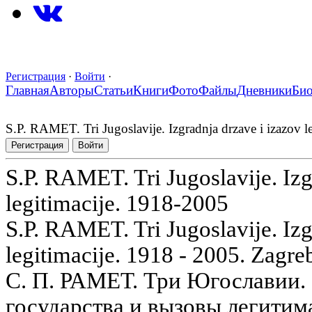
Регистрация
·
Войти
·
Главная
Авторы
Статьи
Книги
Фото
Файлы
Дневники
Би
S.P. RAMET. Tri Jugoslavije. Izgradnja drzave i izazov l
Регистрация
Войти
S.P. RAMET. Tri Jugoslavije. Izg
legitimacije. 1918-2005
S.P. RAMET. Tri Jugoslavije. Izg
legitimacije. 1918 - 2005. Zagreb
С. П. РАМЕТ. Три Югославии.
государства и вызовы легитима