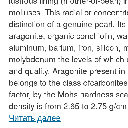
lustrous lining (mother-of-pearl) i
molluscs. This radial or concentri
distinction of a genuine pearl. I
aragonite, organic conchiolin, w
aluminum, barium, iron, silicon,
molybdenum the levels of which c
and quality. Aragonite present in
belongs to the class ofcarbonites
factor, by the Mohs hardness scal
density is from 2.65 to 2.75 g/cm 3 
Читать далее