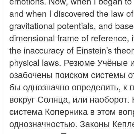
emotions. Now, when I began to thi
and when I discovered the law of 
gravitational potentials, and based 
dimensional frame of reference, i
the inaccuracy of Einstein’s theory 
physical laws. Резюме Учёные 
озабочены поиском системы от
бы однозначно определить, к 
вокруг Солнца, или наоборот.
система Коперника в этом воп
однозначностью. Законы Кепл