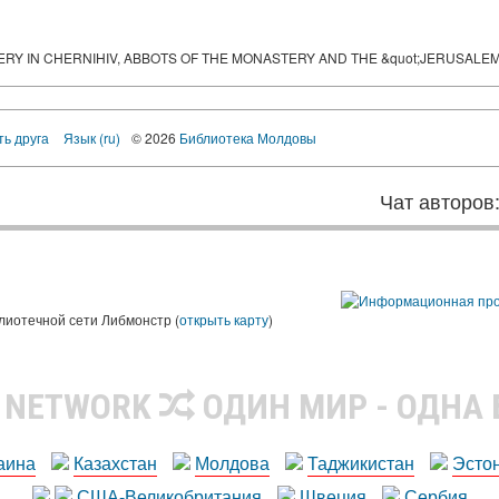
Y IN CHERNIHIV, ABBOTS OF THE MONASTERY AND THE &quot;JERUSALEM 
ть друга
Язык (ru)
© 2026
Библиотека Молдовы
Чат авторов
лиотечной сети Либмонстр (
открыть карту
)
R NETWORK
ОДИН МИР - ОДНА
аина
Казахстан
Молдова
Таджикистан
Эсто
США-Великобритания
Швеция
Сербия