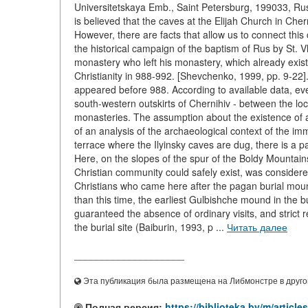
Universitetskaya Emb., Saint Petersburg, 199033, R
is believed that the caves at the Elijah Church in Ch
However, there are facts that allow us to connect thi
the historical campaign of the baptism of Rus by St. V
monastery who left his monastery, which already exis
Christianity in 988-992. [Shevchenko, 1999, pp. 9-22].
appeared before 988. According to available data, even
south-western outskirts of Chernihiv - between the locat
monasteries. The assumption about the existence of a
of an analysis of the archaeological context of the im
terrace where the Ilyinsky caves are dug, there is a p
Here, on the slopes of the spur of the Boldy Mountai
Christian community could safely exist, was consider
Christians who came here after the pagan burial mound 
than this time, the earliest Gulbishche mound in the
guaranteed the absence of ordinary visits, and strict
the burial site (Baiburin, 1993, p ...
Читать далее
____________________
Эта публикация была размещена на Либмонстре в другой
Полная версия:
https://biblioteka.by/m/art