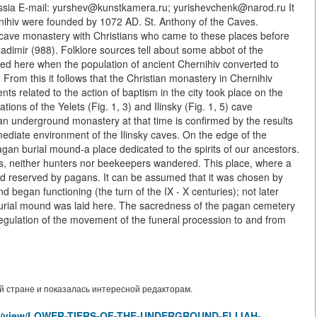
ussia E-mail: yurshev@kunstkamera.ru; yurishevchenk@narod.ru It
ernihiv were founded by 1072 AD. St. Anthony of the Caves.
s cave monastery with Christians who came to these places before
ladimir (988). Folklore sources tell about some abbot of the
ted here when the population of ancient Chernihiv converted to
 From this it follows that the Christian monastery in Chernihiv
ts related to the action of baptism in the city took place on the
ions of the Yelets (Fig. 1, 3) and Ilinsky (Fig. 1, 5) cave
n underground monastery at that time is confirmed by the results
mediate environment of the Ilinsky caves. On the edge of the
agan burial mound-a place dedicated to the spirits of our ancestors.
ns, neither hunters nor beekeepers wandered. This place, where a
ed reserved by pagans. It can be assumed that it was chosen by
began functioning (the turn of the IX - X centuries); not later
 burial mound was laid here. The sacredness of the pagan cemetery
 regulation of the movement of the funeral procession to and from
 стране и показалась интересной редакторам.
icles/view/LOWER-TIERS-OF-THE-UNDERGROUND-ELIJAH-