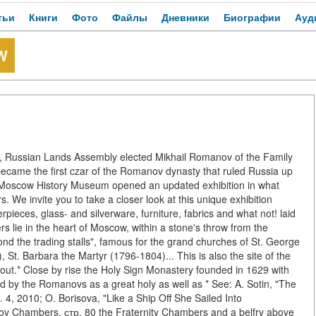
тьи
Книги
Фото
Файлы
Дневники
Биографии
Ауд
W
 Russian Lands Assembly elected Mikhail Romanov of the Family
became the first czar of the Romanov dynasty that ruled Russia up
he Moscow History Museum opened an updated exhibition in what
We invite you to take a closer look at this unique exhibition
pieces, glass- and silverware, furniture, fabrics and what not! laid
lie in the heart of Moscow, within a stone's throw from the
ond the trading stalls", famous for the grand churches of St. George
St. Barbara the Martyr (1796-1804)... This is also the site of the
out.* Close by rise the Holy Sign Monastery founded in 1629 with
ed by the Romanovs as a great holy as well as * See: A. Sotin, "The
. 4, 2010; O. Borisova, "Like a Ship Off She Sailed Into
ov Chambers. стр. 80 the Fraternity Chambers and a belfry above