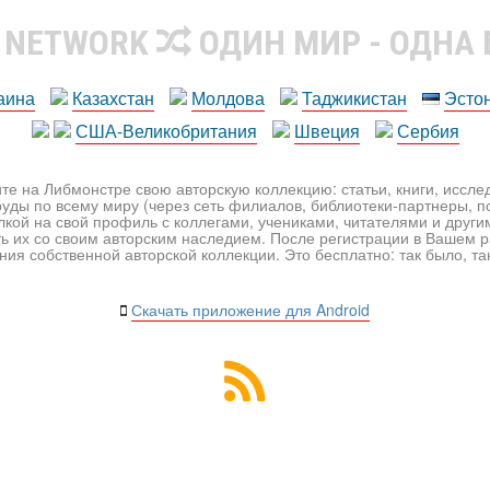
R NETWORK
ОДИН МИР - ОДНА
аина
Казахстан
Молдова
Таджикистан
Эсто
США-Великобритания
Швеция
Сербия
те на Либмонстре свою авторскую коллекцию: статьи, книги, иссл
уды по всему миру (через сеть филиалов, библиотеки-партнеры, по
лкой на свой профиль с коллегами, учениками, читателями и друг
ь их со своим авторским наследием. После регистрации в Вашем 
ия собственной авторской коллекции. Это бесплатно: так было, так 
Скачать приложение для Android