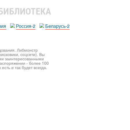
 БИБЛИОТЕКА
ния
Россия-2
Беларусь-2
едования. Либмонстр
исковики, соцсети). Вы
ими заинтересованными
распоряжении - более 100
есть и так будет всегда.