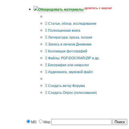
делитесь с миром!
Обнародовать материалы
Что Вы публикуете?
Статья, обзор, исследование
Полноценная книга
Литература: проза, поэзия
Запись в личном Дневнике
Коллекция фотографий
Файлы: PDF\DOC\RAR\ZIP и др.
Биография или некролог
Аудиокнига, звуковой файл
Дополнительные опции:
Создать ветку Форума
Создать Опрос (голосования)
MD
Мир