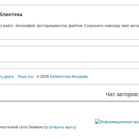
блиотека
ких работ, биографий, фотодокументов, файлов. Сохраните навсегда своё авт
ть друга
Язык (ru)
© 2026
Библиотека Молдовы
Чат авторов
лиотечной сети Либмонстр (
открыть карту
)