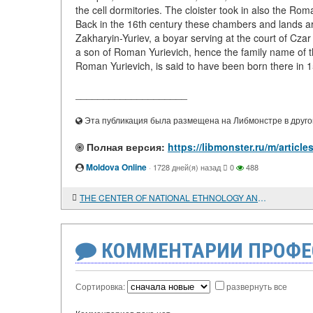
the cell dormitories. The cloister took in also the Ro
Back in the 16th century these chambers and lands a
Zakharyin-Yuriev, a boyar serving at the court of Czar 
a son of Roman Yurievich, hence the family name of 
Roman Yurievich, is said to have been born there in 15
____________________
Эта публикация была размещена на Либмонстре в другой
Полная версия:
https://libmonster.ru/m/art
Moldova Online
·
1728 дней(я) назад
0
488
THE CENTER OF NATIONAL ETHNOLOGY AND ANTHROPOLOGY
КОММЕНТАРИИ ПРОФЕ
Сортировка:
развернуть все