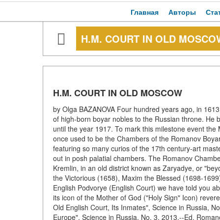
Главная
Авторы
Ста
H.M. COURT IN OLD MOSCO
H.M. COURT IN OLD MOSCOW
by Olga BAZANOVA Four hundred years ago, in 1613,
of high-born boyar nobles to the Russian throne. He 
until the year 1917. To mark this milestone event t
once used to be the Chambers of the Romanov Boyars. 
featuring so many curios of the 17th century-art master
out in posh palatial chambers. The Romanov Chambers 
Kremlin, in an old district known as Zaryadye, or "bey
the Victorious (1658), Maxim the Blessed (1698-1699), 
English Podvorye (English Court) we have told you ab
its icon of the Mother of God ("Holy Sign" Icon) rever
Old English Court, Its Inmates", Science in Russia, No
Europe", Science in Russia, No. 3, 2013.--Ed. Roman