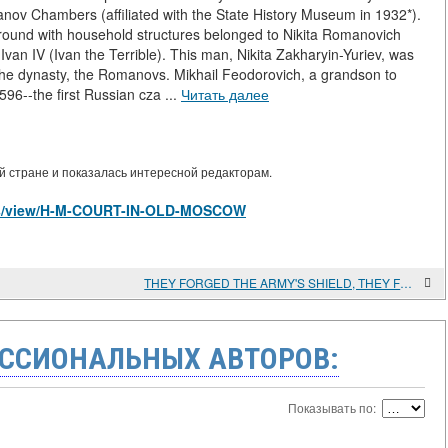
manov Chambers (affiliated with the State History Museum in 1932*).
round with household structures belonged to Nikita Romanovich
Ivan IV (Ivan the Terrible). This man, Nikita Zakharyin-Yuriev, was
the dynasty, the Romanovs. Mikhail Feodorovich, a grandson to
96--the first Russian cza ...
Читать далее
 стране и показалась интересной редакторам.
icles/view/H-M-COURT-IN-OLD-MOSCOW
THEY FORGED THE ARMY'S SHIELD, THEY FORGED ITS WEAPONS
ССИОНАЛЬНЫХ АВТОРОВ:
Показывать по: