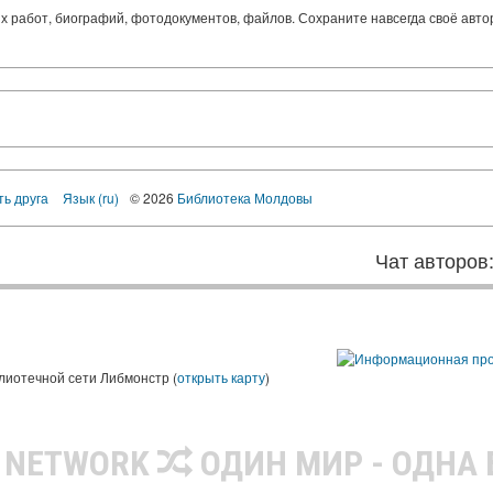
ких работ, биографий, фотодокументов, файлов. Сохраните навсегда своё авт
ть друга
Язык (ru)
© 2026
Библиотека Молдовы
Чат авторов
лиотечной сети Либмонстр (
открыть карту
)
R NETWORK
ОДИН МИР - ОДНА