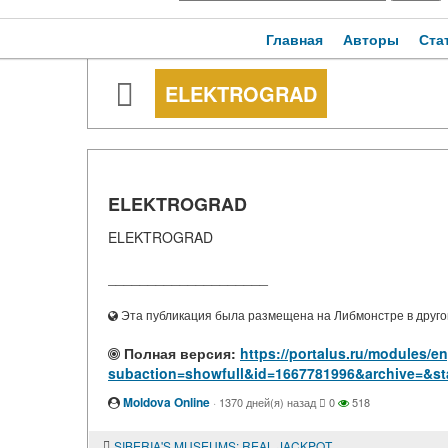
Главная
Авторы
Ста
ELEKTROGRAD
ELEKTROGRAD
ELEKTROGRAD
____________________
Эта публикация была размещена на Либмонстре в другой
Полная версия:
https://portalus.ru/modules/e
subaction=showfull&id=1667781996&archive=&st
Moldova Online
·
1370 дней(я) назад
0
518
SIBERIA'S MUSEUMS: REAL JACKPOT