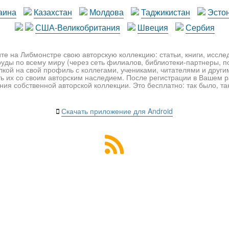
аина
Казахстан
Молдова
Таджикистан
Эсто
США-Великобритания
Швеция
Сербия
те на Либмонстре свою авторскую коллекцию: статьи, книги, иссл
уды по всему миру (через сеть филиалов, библиотеки-партнеры, по
лкой на свой профиль с коллегами, учениками, читателями и друг
ь их со своим авторским наследием. После регистрации в Вашем 
ия собственной авторской коллекции. Это бесплатно: так было, так 
Скачать приложение для Android