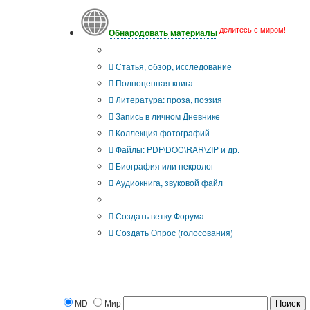
делитесь с миром!
Обнародовать материалы
Что Вы публикуете?
Статья, обзор, исследование
Полноценная книга
Литература: проза, поэзия
Запись в личном Дневнике
Коллекция фотографий
Файлы: PDF\DOC\RAR\ZIP и др.
Биография или некролог
Аудиокнига, звуковой файл
Дополнительные опции:
Создать ветку Форума
Создать Опрос (голосования)
MD
Мир