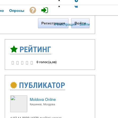
ио
Опросы
Регистрация
Войти
Регистрация
·
Войти
РЕЙТИНГ
0 голос(а,ов)
ПУБЛИКАТОР
Moldova Online
Кишинев, Молдова
07.11.2022 (1370 дней(я) назад)