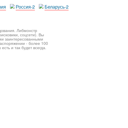
ния
Россия-2
Беларусь-2
едования. Либмонстр
исковики, соцсети). Вы
ими заинтересованными
распоряжении - более 100
есть и так будет всегда.