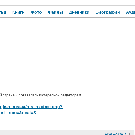
тьи
Книги
Фото
Файлы
Дневники
Биографии
Ауд
 стране и показалась интересной редакторам.
nglish_russia/rus_readme.php?
art_from=&ucat=&
FOREWORD